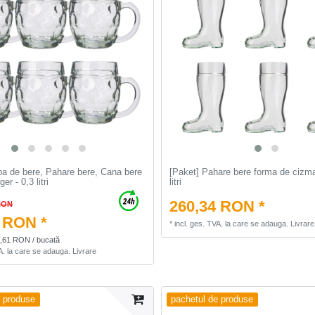
ba de bere, Pahare bere, Cana bere
[Paket] Pahare bere forma de cizma
er - 0,3 litri
litri
260,34 RON *
RON
 RON *
*
incl. ges. TVA.
la care se adauga.
Livrare
4,61 RON / bucată
A.
la care se adauga.
Livrare
e produse
pachetul de produse