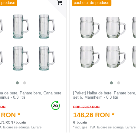
e produse
pachetul de produse
ba de bere, Pahare bere, Cana bere
[Paket] Halba de bere, Pahare bere
inus - 0,3 litri
set 6, Mannheim - 0,3 litri
RON
RRP 172,97 RON
 RON *
148,26 RON *
4,71 RON / bucată
6
bucată
A.
la care se adauga.
Livrare
*
incl. ges. TVA.
la care se adauga.
Livrare