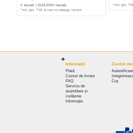
*
incl. ges. TV
6
bucată
| 29,65 RON / bucată
*
incl. ges. TVA.
la care se adauga.
Livrare
Informații
Contul me
Plată
Autentificar
Costuri de livrare
Inregistreaz
FAQ
Coş
Serviciu de
asamblare și
curățenie
Informație