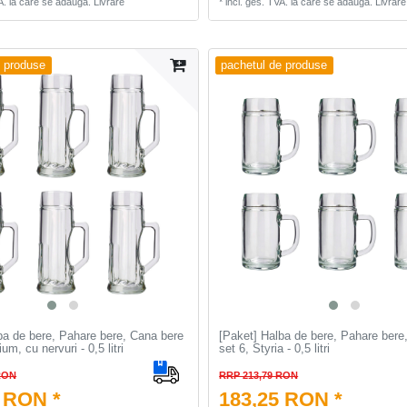
A.
la care se adauga.
Livrare
*
incl. ges. TVA.
la care se adauga.
Livrare
e produse
pachetul de produse
ba de bere, Pahare bere, Cana bere
[Paket] Halba de bere, Pahare bere
um, cu nervuri - 0,5 litri
set 6, Styria - 0,5 litri
RON
RRP 213,79 RON
 RON *
183,25 RON *