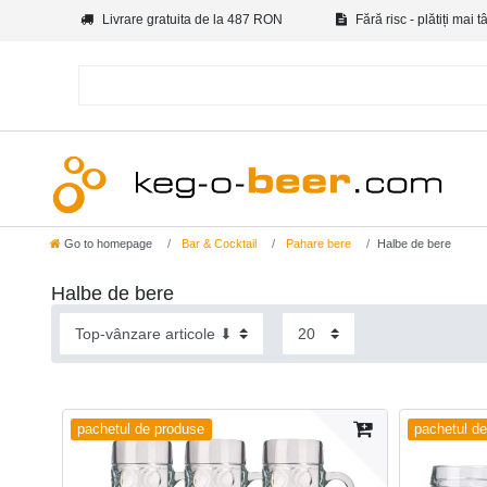
Livrare gratuita de la 487 RON
Fără risc - plătiți mai t
Go to homepage
Bar & Cocktail
Pahare bere
Halbe de bere
Halbe de bere
pachetul de produse
pachetul d