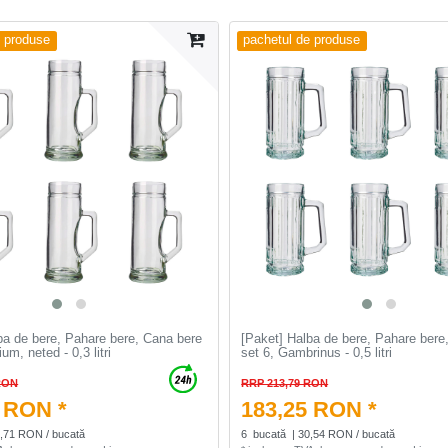
e produse
pachetul de produse
ba de bere, Pahare bere, Cana bere
[Paket] Halba de bere, Pahare bere
um, neted - 0,3 litri
set 6, Gambrinus - 0,5 litri
RON
RRP 213,79 RON
 RON *
183,25 RON *
4,71 RON / bucată
6
bucată
| 30,54 RON / bucată