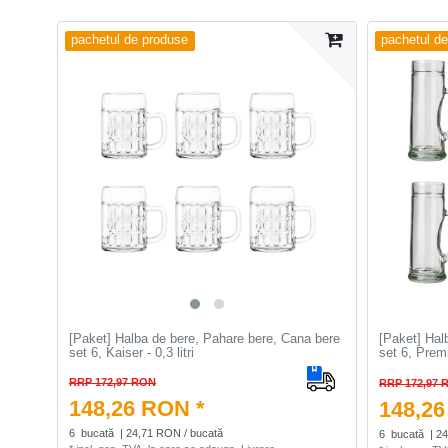
pachetul de produse
pachetul d
[Paket] Halba de bere, Pahare bere, Cana bere
[Paket] Hal
set 6, Kaiser - 0,3 litri
set 6, Premi
RRP 172,97 RON
RRP 172,97 
148,26 RON *
148,26
6
bucată
| 24,71 RON / bucată
6
bucată
| 2