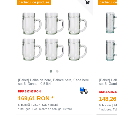
pachetul de produse
pachetul d
[Paket] Halba de bere, Pahare bere, Cana bere
[Paket] Hal
set 6, Donau - 0,5 litri
set 6, Gambr
RRP 197,87 RON
RRP 172,97 
169,61 RON *
148,26
6
bucată
| 28,27 RON / bucată
6
bucată
| 2
*
incl. ges. TVA.
la care se adauga.
Livrare
*
incl. ges. TV