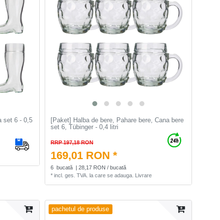
 set 6 - 0,5
[Paket] Halba de bere, Pahare bere, Cana bere
set 6, Tübinger - 0,4 litri
RRP 197,18 RON
169,01 RON *
6
bucată
| 28,17 RON / bucată
*
incl. ges. TVA.
la care se adauga.
Livrare
pachetul de produse