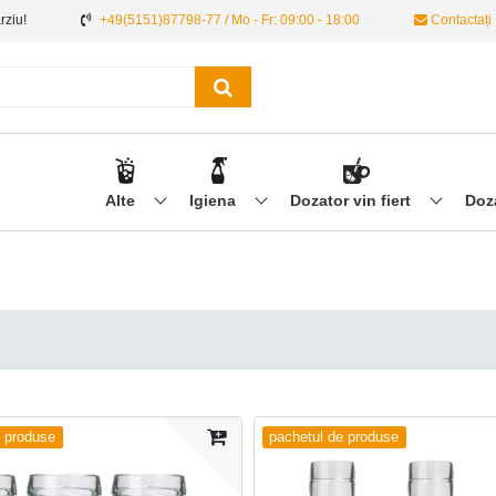
ârziu!
+49(5151)87798-77 / Mo - Fr: 09:00 - 18:00
Contactați
Alte
Igiena
Dozator vin fiert
Doz
e produse
pachetul de produse