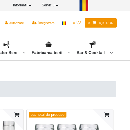
Informații
Serviciu
Autorizare
Înregistrare
0
0
0,00 RON
ator Bere
Fabricarea berii
Bar & Cocktail
pachetul de produse