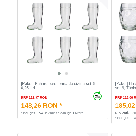
[Paket] Pahare bere forma de cizma set 6 -
[Paket] Hal
0,25 litri
set 6, Tübing
RRP 172,97 RON
RRP 215,86 
148,26 RON *
185,02
*
incl. ges. TVA.
la care se adauga.
Livrare
6
bucată
| 3
*
incl. ges. TV