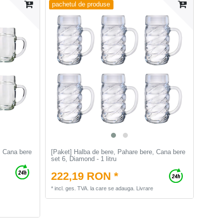
pachetul de produse
, Cana bere
[Paket] Halba de bere, Pahare bere, Cana bere
set 6, Diamond - 1 litru
222,19 RON *
*
incl. ges. TVA.
la care se adauga.
Livrare