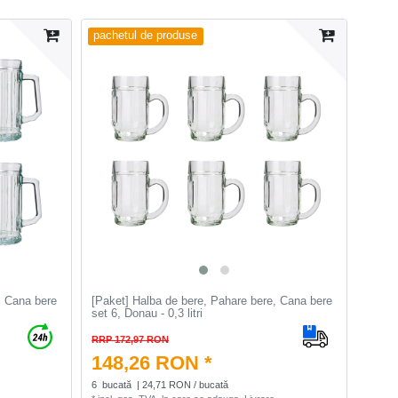
pachetul de produse
, Cana bere
[Paket] Halba de bere, Pahare bere, Cana bere
set 6, Donau - 0,3 litri
RRP 172,97 RON
148,26 RON *
6
bucată
| 24,71 RON / bucată