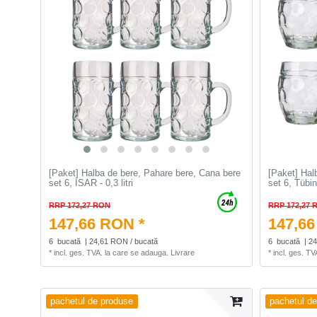
[Paket] Halba de bere, Pahare bere, Cana bere
[Paket] Hal
set 6, ISAR - 0,3 litri
set 6, Tübing
RRP 172,27 RON
RRP 172,27 
147,66 RON *
147,66
6
bucată
| 24,61 RON / bucată
6
bucată
| 2
*
incl. ges. TVA.
la care se adauga.
Livrare
*
incl. ges. TV
pachetul de produse
pachetul d