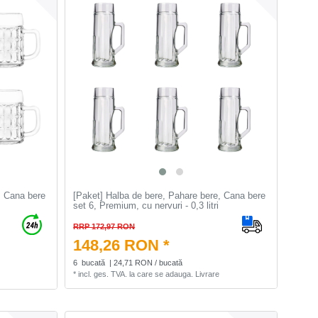
, Cana bere
[Paket] Halba de bere, Pahare bere, Cana bere
set 6, Premium, cu nervuri - 0,3 litri
RRP 172,97 RON
148,26 RON *
6
bucată
| 24,71 RON / bucată
*
incl. ges. TVA.
la care se adauga.
Livrare