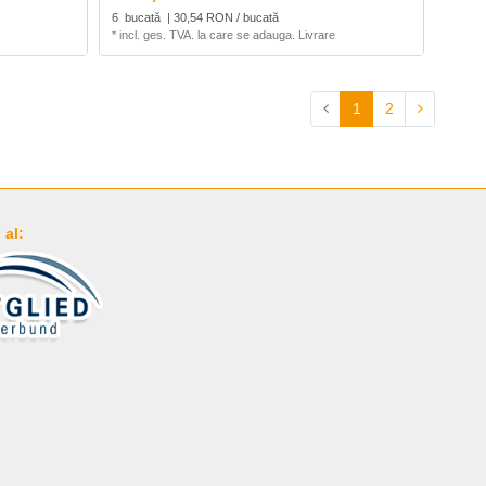
6
bucată
| 30,54 RON / bucată
*
incl. ges. TVA.
la care se adauga.
Livrare
1
2
al: