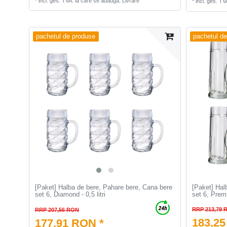
*
incl. ges. TVA.
la care se adauga.
Livrare
*
incl. ges. TV
pachetul de produse
pachetul d
[Paket] Halba de bere, Pahare bere, Cana bere
[Paket] Hal
set 6, Diamond - 0,5 litri
set 6, Premi
RRP 213,79 
RRP 207,56 RON
183,25
177,91 RON *