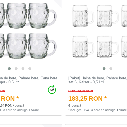
ba de bere, Pahare bere, Cana bere
[Paket] Halba de bere, Pahare bere
er - 0,5 litri
set 6, Kaiser - 0,5 litri
RON
RRP 213,79 RON
 RON *
183,25 RON *
0,84 RON / bucată
6
bucată
A.
la care se adauga.
Livrare
*
incl. ges. TVA.
la care se adauga.
Livrare