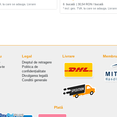
A.
la care se adauga.
Livrare
6
bucată
| 30,54 RON / bucată
*
incl. ges. TVA.
la care se adauga.
Livrare
u
Legal
Livrare
Membru 
e
Dreptul de retragere
a-te
Politica de
сonfidențialitate
Divulgarea legală
Conditii generale
Plată