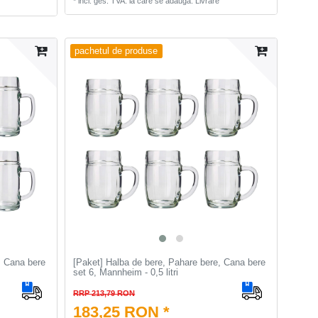
*
incl. ges. TVA.
la care se adauga.
Livrare
pachetul de produse
, Cana bere
[Paket] Halba de bere, Pahare bere, Cana bere
set 6, Mannheim - 0,5 litri
RRP 213,79 RON
183,25 RON *