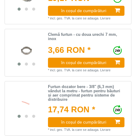
în coșul de cumpărături
*
incl. ges. TVA.
la care se adauga.
Livrare
Clemă furtun - cu doua urechi 7 mm,
inox
3,66 RON *
în coșul de cumpărături
*
incl. ges. TVA.
la care se adauga.
Livrare
Furtun dozator bere - 3/8" (6,3 mm)
vândut la metru - furtun pentru băuturi
și aer comprimat pentru sisteme de
distribuire
17,74 RON *
în coșul de cumpărături
*
incl. ges. TVA.
la care se adauga.
Livrare