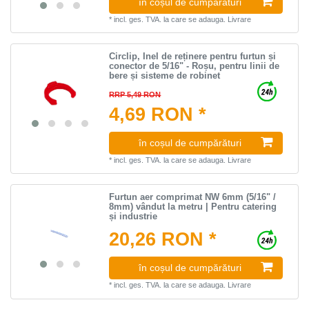
în coșul de cumpărături
*
incl. ges. TVA.
la care se adauga.
Livrare
Circlip, Inel de reținere pentru furtun și
conector de 5/16" - Roșu, pentru linii de
bere și sisteme de robinet
RRP 5,49 RON
4,69 RON *
în coșul de cumpărături
*
incl. ges. TVA.
la care se adauga.
Livrare
Furtun aer comprimat NW 6mm (5/16" /
8mm) vândut la metru | Pentru catering
și industrie
20,26 RON *
în coșul de cumpărături
*
incl. ges. TVA.
la care se adauga.
Livrare