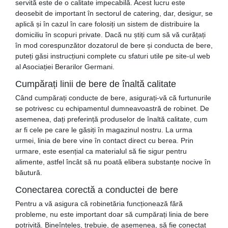
servită este de o calitate impecabilă. Acest lucru este
deosebit de important în sectorul de catering, dar, desigur, se
aplică și în cazul în care folosiți un sistem de distribuire la
domiciliu în scopuri private. Dacă nu știți cum să vă curățați
în mod corespunzător dozatorul de bere și conducta de bere,
puteți găsi instrucțiuni complete cu sfaturi utile pe site-ul web
al Asociației Berarilor Germani.
Cumpărați linii de bere de înaltă calitate
Când cumpărați conducte de bere, asigurați-vă că furtunurile
se potrivesc cu echipamentul dumneavoastră de robinet. De
asemenea, dați preferință produselor de înaltă calitate, cum
ar fi cele pe care le găsiți în magazinul nostru. La urma
urmei, linia de bere vine în contact direct cu berea. Prin
urmare, este esențial ca materialul să fie sigur pentru
alimente, astfel încât să nu poată elibera substanțe nocive în
băutură.
Conectarea corectă a conductei de bere
Pentru a vă asigura că robinetăria funcționează fără
probleme, nu este important doar să cumpărați linia de bere
potrivită. Bineînțeles, trebuie, de asemenea, să fie conectat