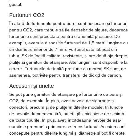
gustul.
Furtunuri CO2
În afară de furtunurile pentru bere, sunt necesare și furtunuri
pentru CO2, care trebuie să fie deosebit de sigure, deoarece
furtunurile sunt proiectate pentru o anumită presiune. De
exemplu, avem la dispoziție furtunuri de 1,5 metri lungime cu
un diametru interior de 7 mm. Furtunul este fabricat din
tuburi SK de înaltă calitate, rezistente, și are două oje drepte,
piulițe și garnituri de etanșare. Alte lungimi sunt disponibile la
cerere. Furtunurile de înaltă presiune cu marcaj SK sunt, de
asemenea, potrivite pentru transferul de dioxid de carbon.
Accesorii și unelte
Se pot pune garnituri de etanșare pe furtunurile de bere și
CO2, de exemplu. În plus, aveți nevoie de siguranțe și
conectori, precum și de piulițe în diferite modele. În funcție
de nevoile dumneavoastră, puteți găsi aici piese de schimb
de toate tipurile. În plus, aveți întotdeauna nevoie de așa-
numitele grommets prin care se trece furtunul. Acestea sunt
concepute pentru diferite lungimi și diametre și pot fi drepte