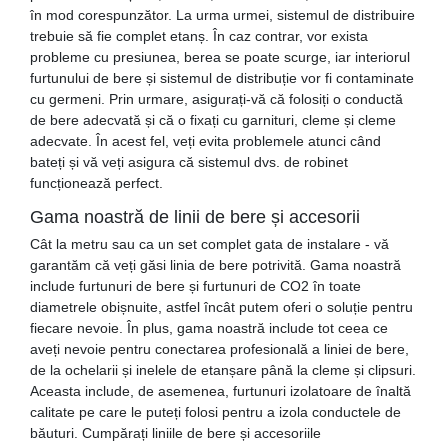
în mod corespunzător. La urma urmei, sistemul de distribuire
trebuie să fie complet etanș. În caz contrar, vor exista
probleme cu presiunea, berea se poate scurge, iar interiorul
furtunului de bere și sistemul de distribuție vor fi contaminate
cu germeni. Prin urmare, asigurați-vă că folosiți o conductă
de bere adecvată și că o fixați cu garnituri, cleme și cleme
adecvate. În acest fel, veți evita problemele atunci când
bateți și vă veți asigura că sistemul dvs. de robinet
funcționează perfect.
Gama noastră de linii de bere și accesorii
Cât la metru sau ca un set complet gata de instalare - vă
garantăm că veți găsi linia de bere potrivită. Gama noastră
include furtunuri de bere și furtunuri de CO2 în toate
diametrele obișnuite, astfel încât putem oferi o soluție pentru
fiecare nevoie. În plus, gama noastră include tot ceea ce
aveți nevoie pentru conectarea profesională a liniei de bere,
de la ochelarii și inelele de etanșare până la cleme și clipsuri.
Aceasta include, de asemenea, furtunuri izolatoare de înaltă
calitate pe care le puteți folosi pentru a izola conductele de
băuturi. Cumpărați liniile de bere și accesoriile