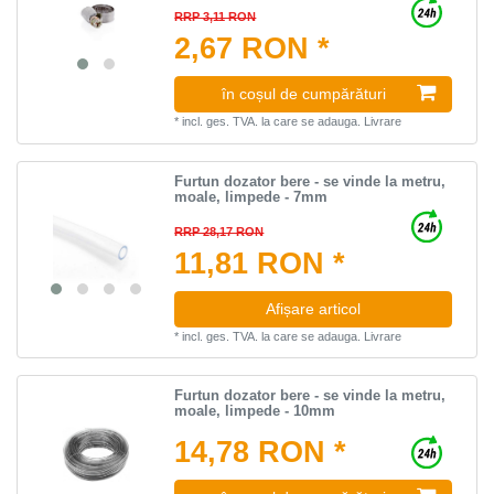
RRP 3,11 RON
2,67 RON *
în coșul de cumpărături
*
incl. ges. TVA.
la care se adauga.
Livrare
Furtun dozator bere - se vinde la metru,
moale, limpede - 7mm
RRP 28,17 RON
11,81 RON *
Afișare articol
*
incl. ges. TVA.
la care se adauga.
Livrare
Furtun dozator bere - se vinde la metru,
moale, limpede - 10mm
14,78 RON *