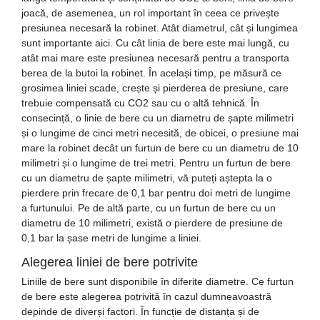
joacă, de asemenea, un rol important în ceea ce privește
presiunea necesară la robinet. Atât diametrul, cât și lungimea
sunt importante aici. Cu cât linia de bere este mai lungă, cu
atât mai mare este presiunea necesară pentru a transporta
berea de la butoi la robinet. În același timp, pe măsură ce
grosimea liniei scade, crește și pierderea de presiune, care
trebuie compensată cu CO2 sau cu o altă tehnică. În
consecință, o linie de bere cu un diametru de șapte milimetri
și o lungime de cinci metri necesită, de obicei, o presiune mai
mare la robinet decât un furtun de bere cu un diametru de 10
milimetri și o lungime de trei metri. Pentru un furtun de bere
cu un diametru de șapte milimetri, vă puteți aștepta la o
pierdere prin frecare de 0,1 bar pentru doi metri de lungime
a furtunului. Pe de altă parte, cu un furtun de bere cu un
diametru de 10 milimetri, există o pierdere de presiune de
0,1 bar la șase metri de lungime a liniei.
Alegerea liniei de bere potrivite
Liniile de bere sunt disponibile în diferite diametre. Ce furtun
de bere este alegerea potrivită în cazul dumneavoastră
depinde de diverși factori. În funcție de distanța și de