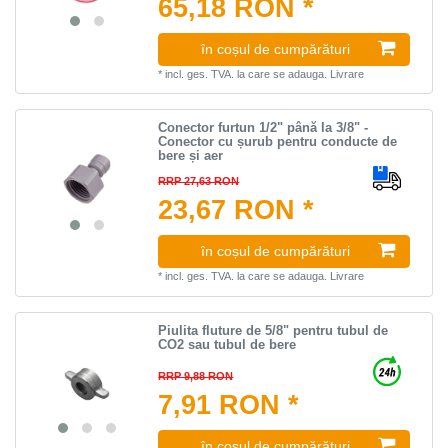
65,18 RON *
în coșul de cumpărături
*
incl. ges. TVA.
la care se adauga.
Livrare
Conector furtun 1/2" până la 3/8" -
Conector cu șurub pentru conducte de
bere și aer
RRP 27,63 RON
23,67 RON *
în coșul de cumpărături
*
incl. ges. TVA.
la care se adauga.
Livrare
Piulita fluture de 5/8" pentru tubul de
CO2 sau tubul de bere
RRP 9,88 RON
7,91 RON *
în coșul de cumpărături