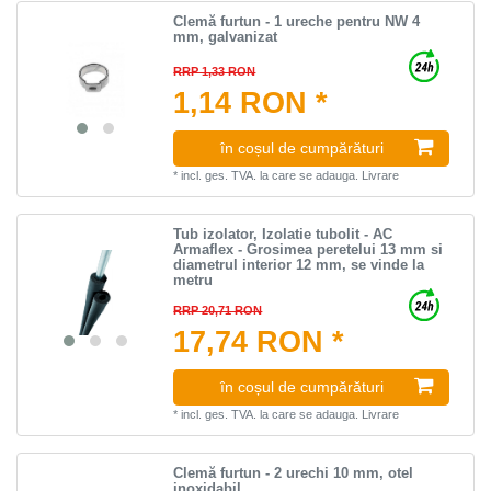
Clemă furtun - 1 ureche pentru NW 4
mm, galvanizat
RRP 1,33 RON
1,14 RON *
în coșul de cumpărături
*
incl. ges. TVA.
la care se adauga.
Livrare
Tub izolator, Izolatie tubolit - AC
Armaflex - Grosimea peretelui 13 mm si
diametrul interior 12 mm, se vinde la
metru
RRP 20,71 RON
17,74 RON *
în coșul de cumpărături
*
incl. ges. TVA.
la care se adauga.
Livrare
Clemă furtun - 2 urechi 10 mm, otel
inoxidabil