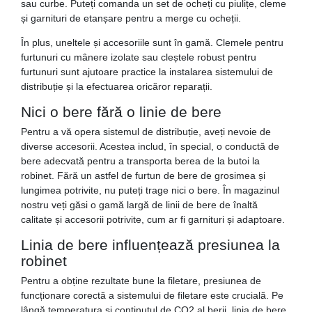
sau curbe. Puteți comanda un set de ocheți cu piulițe, cleme
și garnituri de etanșare pentru a merge cu ocheții.
În plus, uneltele și accesoriile sunt în gamă. Clemele pentru
furtunuri cu mânere izolate sau cleștele robust pentru
furtunuri sunt ajutoare practice la instalarea sistemului de
distribuție și la efectuarea oricăror reparații.
Nici o bere fără o linie de bere
Pentru a vă opera sistemul de distribuție, aveți nevoie de
diverse accesorii. Acestea includ, în special, o conductă de
bere adecvată pentru a transporta berea de la butoi la
robinet. Fără un astfel de furtun de bere de grosimea și
lungimea potrivite, nu puteți trage nici o bere. În magazinul
nostru veți găsi o gamă largă de linii de bere de înaltă
calitate și accesorii potrivite, cum ar fi garnituri și adaptoare.
Linia de bere influențează presiunea la
robinet
Pentru a obține rezultate bune la filetare, presiunea de
funcționare corectă a sistemului de filetare este crucială. Pe
lângă temperatura și conținutul de CO2 al berii, linia de bere