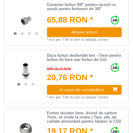
Conector furtun 5/8" pentru racord cu
șurub pentru furtunuri de 3/8"
65,88 RON *
Afișare articol
*
incl. ges. TVA.
la care se adauga.
Livrare
Duza furtun desfundat tevi - 7mm pentru
furtun de bere sau furtun de Co2
RRP 25,70 RON
20,76 RON *
în coșul de cumpărături
*
incl. ges. TVA.
la care se adauga.
Livrare
Furtun dozator bere, dioxid de carbon
7mm, se vinde la metru | Tare, alb, de
calitate alimentară pentru băuturi și CO2
19,17 RON *