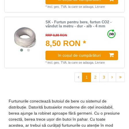
*
incl. ges. TVA.
la care se adauga.
Livrare
SK - Furtun pentru bere, furtun CO2 -
vândut la metru - dur - alb - 4 mm
RRP 9,88 RON
8,50 RON *
în coșul de cumpărături
*
incl. ges. TVA.
la care se adauga.
Livrare
1
2
3
Furtunurile conectează butoiul de bere cu sistemul de
distribuție. Datorită butoaielor moderne din oțel inoxidabil,
berea ajunge la robinet aproape fără germeni. Cu o presiune
corectă, berea trece ușor din butoi în pahar. Cu toate
acestea, ar trebui să curățați furtunurile cu atenție în mod