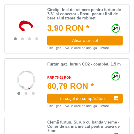
Circlip, Inel de reținere pentru furtun de
3/8" și conector - Roșu, pentru linii de
bere și sisteme de robinet
3,90 RON *
Afișare articol
*
incl. ges. TVA.
la care se adauga.
Livrare
Furtun gaz, furtun CO2 - complet, 1.5 m
RRP 75,61 RON
60,79 RON *
în coșul de cumpărături
*
incl. ges. TVA.
la care se adauga.
Livrare
Clemă furtun, Surub cu banda vierme -
Colier de sarma melcat pentru teava de
7mm