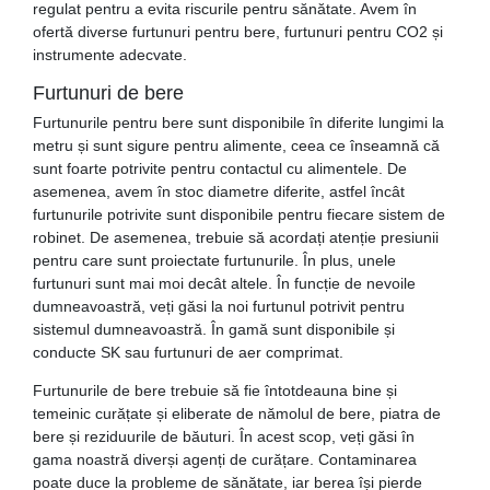
regulat pentru a evita riscurile pentru sănătate. Avem în
ofertă diverse furtunuri pentru bere, furtunuri pentru CO2 și
instrumente adecvate.
Furtunuri de bere
Furtunurile pentru bere sunt disponibile în diferite lungimi la
metru și sunt sigure pentru alimente, ceea ce înseamnă că
sunt foarte potrivite pentru contactul cu alimentele. De
asemenea, avem în stoc diametre diferite, astfel încât
furtunurile potrivite sunt disponibile pentru fiecare sistem de
robinet. De asemenea, trebuie să acordați atenție presiunii
pentru care sunt proiectate furtunurile. În plus, unele
furtunuri sunt mai moi decât altele. În funcție de nevoile
dumneavoastră, veți găsi la noi furtunul potrivit pentru
sistemul dumneavoastră. În gamă sunt disponibile și
conducte SK sau furtunuri de aer comprimat.
Furtunurile de bere trebuie să fie întotdeauna bine și
temeinic curățate și eliberate de nămolul de bere, piatra de
bere și reziduurile de băuturi. În acest scop, veți găsi în
gama noastră diverși agenți de curățare. Contaminarea
poate duce la probleme de sănătate, iar berea își pierde