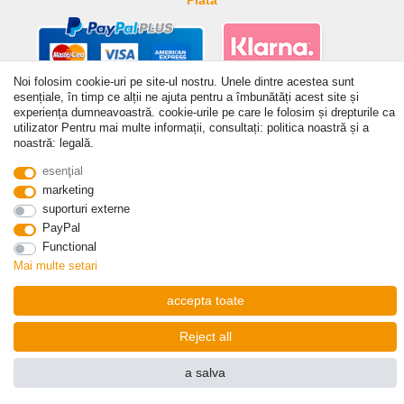
Plată
Noi folosim cookie-uri pe site-ul nostru. Unele dintre acestea sunt
esențiale, în timp ce alții ne ajuta pentru a îmbunătăți acest site și
© Copyright 2026 | Toate drepturile rezervate. - Prices incl. VAT. 19% VAT Basic prices see
experiența dumneavoastră. cookie-urile pe care le folosim și drepturile ca
article detail | * Applies to deliveries to the UK!
utilizator Pentru mai multe informații, consultați: politica noastră și a
noastră: legală.
esenţial
a lua legatura
Withdraw from contract here
marketing
suporturi externe
PayPal
Functional
Mai multe setari
accepta toate
Reject all
a salva