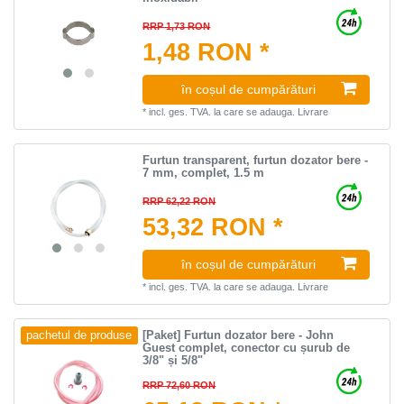
RRP 1,73 RON
1,48 RON *
în coșul de cumpărături
*
incl. ges. TVA.
la care se adauga.
Livrare
Furtun transparent, furtun dozator bere -
7 mm, complet, 1.5 m
RRP 62,22 RON
53,32 RON *
în coșul de cumpărături
*
incl. ges. TVA.
la care se adauga.
Livrare
[Paket] Furtun dozator bere - John
pachetul de produse
Guest complet, conector cu șurub de
3/8" și 5/8"
RRP 72,60 RON