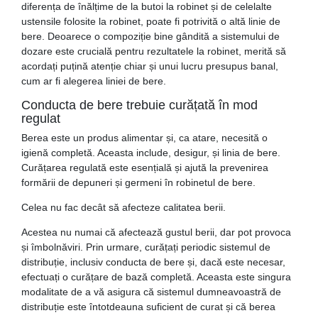
diferența de înălțime de la butoi la robinet și de celelalte
ustensile folosite la robinet, poate fi potrivită o altă linie de
bere. Deoarece o compoziție bine gândită a sistemului de
dozare este crucială pentru rezultatele la robinet, merită să
acordați puțină atenție chiar și unui lucru presupus banal,
cum ar fi alegerea liniei de bere.
Conducta de bere trebuie curățată în mod
regulat
Berea este un produs alimentar și, ca atare, necesită o
igienă completă. Aceasta include, desigur, și linia de bere.
Curățarea regulată este esențială și ajută la prevenirea
formării de depuneri și germeni în robinetul de bere.
Celea nu fac decât să afecteze calitatea berii.
Acestea nu numai că afectează gustul berii, dar pot provoca
și îmbolnăviri. Prin urmare, curățați periodic sistemul de
distribuție, inclusiv conducta de bere și, dacă este necesar,
efectuați o curățare de bază completă. Aceasta este singura
modalitate de a vă asigura că sistemul dumneavoastră de
distribuție este întotdeauna suficient de curat și că berea