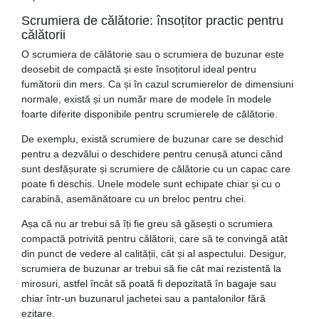
Scrumiera de călătorie: însoțitor practic pentru
călătorii
O scrumiera de călătorie sau o scrumiera de buzunar este
deosebit de compactă și este însoțitorul ideal pentru
fumătorii din mers. Ca și în cazul scrumierelor de dimensiuni
normale, există și un număr mare de modele în modele
foarte diferite disponibile pentru scrumierele de călătorie.
De exemplu, există scrumiere de buzunar care se deschid
pentru a dezvălui o deschidere pentru cenușă atunci când
sunt desfășurate și scrumiere de călătorie cu un capac care
poate fi deschis. Unele modele sunt echipate chiar și cu o
carabină, asemănătoare cu un breloc pentru chei.
Așa că nu ar trebui să îți fie greu să găsești o scrumiera
compactă potrivită pentru călătorii, care să te convingă atât
din punct de vedere al calității, cât și al aspectului. Desigur,
scrumiera de buzunar ar trebui să fie cât mai rezistentă la
mirosuri, astfel încât să poată fi depozitată în bagaje sau
chiar într-un buzunarul jachetei sau a pantalonilor fără
ezitare.