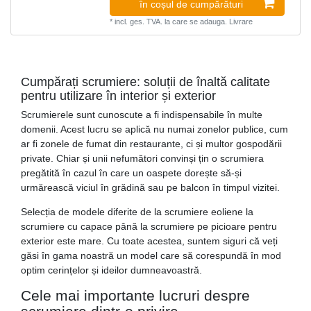
în coșul de cumpărături
*
incl. ges. TVA.
la care se adauga.
Livrare
Cumpărați scrumiere: soluții de înaltă calitate
pentru utilizare în interior și exterior
Scrumierele sunt cunoscute a fi indispensabile în multe
domenii. Acest lucru se aplică nu numai zonelor publice, cum
ar fi zonele de fumat din restaurante, ci și multor gospodării
private. Chiar și unii nefumători convinși țin o scrumiera
pregătită în cazul în care un oaspete dorește să-și
urmărească viciul în grădină sau pe balcon în timpul vizitei.
Selecția de modele diferite de la scrumiere eoliene la
scrumiere cu capace până la scrumiere pe picioare pentru
exterior este mare. Cu toate acestea, suntem siguri că veți
găsi în gama noastră un model care să corespundă în mod
optim cerințelor și ideilor dumneavoastră.
Cele mai importante lucruri despre