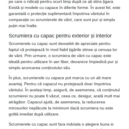
pe care o ridicați pentru scurt timp după ce ați stins țigara.
Există și modele cu capace în diferite forme. În acest fel, este
garantată o protecție suplimentară împotriva vântului în
comparație cu scrumierele de vânt, care sunt pur și simplu
puțin mai înalte.
Scrumiera cu capac pentru exterior și interior
Scrumierele cu capac sunt deosebit de apreciate pentru
faptul că protejează în mod fiabil țigările stinse și cenușa lor
de vânt. Prin urmare, o scrumiera de vânt cu capac este
ideală pentru utilizare în aer liber, deoarece împiedică pur și
simplu aruncarea conținutului său.
În plus, scrumierele cu capace pot marca cu un alt mare
avantaj. Pentru că capacul nu protejează doar împotriva
vântului. În același timp, asigură, de asemenea, că conținutul
scrumierei nu poate fi văzut, ceea ce, desigur, arată mult mai
atrăgător. Capacul ajută, de asemenea, la reducerea
mirosurilor neplăcute la minimum dacă scrumiera nu este
golită imediat după utilizare.
Scrumierele cu capac sunt fara indoiala o alegere buna si