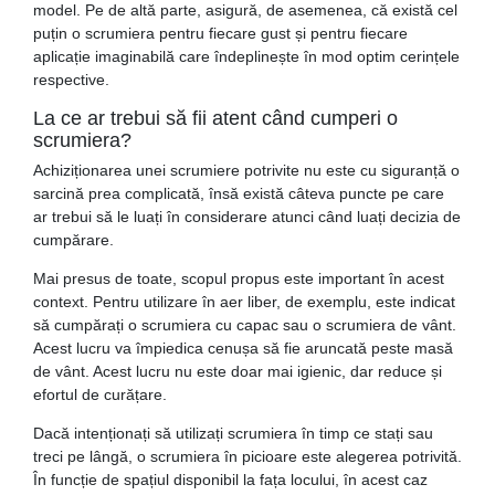
model. Pe de altă parte, asigură, de asemenea, că există cel
puțin o scrumiera pentru fiecare gust și pentru fiecare
aplicație imaginabilă care îndeplinește în mod optim cerințele
respective.
La ce ar trebui să fii atent când cumperi o
scrumiera?
Achiziționarea unei scrumiere potrivite nu este cu siguranță o
sarcină prea complicată, însă există câteva puncte pe care
ar trebui să le luați în considerare atunci când luați decizia de
cumpărare.
Mai presus de toate, scopul propus este important în acest
context. Pentru utilizare în aer liber, de exemplu, este indicat
să cumpărați o scrumiera cu capac sau o scrumiera de vânt.
Acest lucru va împiedica cenușa să fie aruncată peste masă
de vânt. Acest lucru nu este doar mai igienic, dar reduce și
efortul de curățare.
Dacă intenționați să utilizați scrumiera în timp ce stați sau
treci pe lângă, o scrumiera în picioare este alegerea potrivită.
În funcție de spațiul disponibil la fața locului, în acest caz