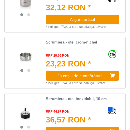
32,12 RON *
Afișare articol
*
incl. ges. TVA.
la care se adauga.
Livrare
Scrumiera - oțel crom-nichel
RRP 28,66 RON
23,23 RON *
în coșul de cumpărături
*
incl. ges. TVA.
la care se adauga.
Livrare
Scrumiera - oțel inoxidabil, 10 cm
RRP 44,97 RON
36,57 RON *