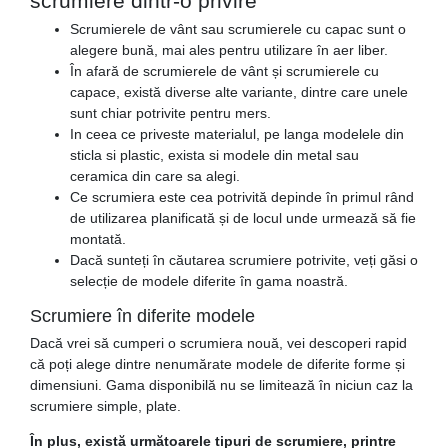
scrumiere dintr-o privire
Scrumierele de vânt sau scrumierele cu capac sunt o
alegere bună, mai ales pentru utilizare în aer liber.
În afară de scrumierele de vânt și scrumierele cu
capace, există diverse alte variante, dintre care unele
sunt chiar potrivite pentru mers.
In ceea ce priveste materialul, pe langa modelele din
sticla si plastic, exista si modele din metal sau
ceramica din care sa alegi.
Ce scrumiera este cea potrivită depinde în primul rând
de utilizarea planificată și de locul unde urmează să fie
montată.
Dacă sunteți în căutarea scrumiere potrivite, veți găsi o
selecție de modele diferite în gama noastră.
Scrumiere în diferite modele
Dacă vrei să cumperi o scrumiera nouă, vei descoperi rapid
că poți alege dintre nenumărate modele de diferite forme și
dimensiuni. Gama disponibilă nu se limitează în niciun caz la
scrumiere simple, plate.
În plus, există următoarele tipuri de scrumiere, printre