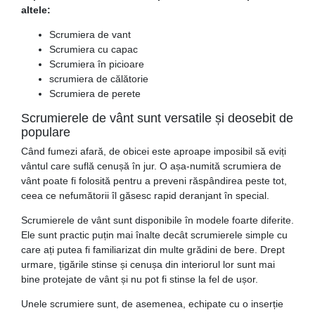
altele:
Scrumiera de vant
Scrumiera cu capac
Scrumiera în picioare
scrumiera de călătorie
Scrumiera de perete
Scrumierele de vânt sunt versatile și deosebit de
populare
Când fumezi afară, de obicei este aproape imposibil să eviți
vântul care suflă cenușă în jur. O așa-numită scrumiera de
vânt poate fi folosită pentru a preveni răspândirea peste tot,
ceea ce nefumătorii îl găsesc rapid deranjant în special.
Scrumierele de vânt sunt disponibile în modele foarte diferite.
Ele sunt practic puțin mai înalte decât scrumierele simple cu
care ați putea fi familiarizat din multe grădini de bere. Drept
urmare, țigările stinse și cenușa din interiorul lor sunt mai
bine protejate de vânt și nu pot fi stinse la fel de ușor.
Unele scrumiere sunt, de asemenea, echipate cu o inserție