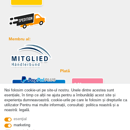
Membru al:
Plată
Noi folosim cookie-uri pe site-ul nostru. Unele dintre acestea sunt
esențiale, în timp ce alții ne ajuta pentru a îmbunătăți acest site și
experiența dumneavoastră. cookie-urile pe care le folosim și drepturile ca
utilizator Pentru mai multe informații, consultați: politica noastră și a
© Copyright 2026 | Toate drepturile rezervate. - Prices incl. VAT. 19% VAT Basic prices see
noastră: legală.
article detail | * Applies to deliveries to the UK!
esenţial
marketing
a lua legatura
Withdraw from contract here