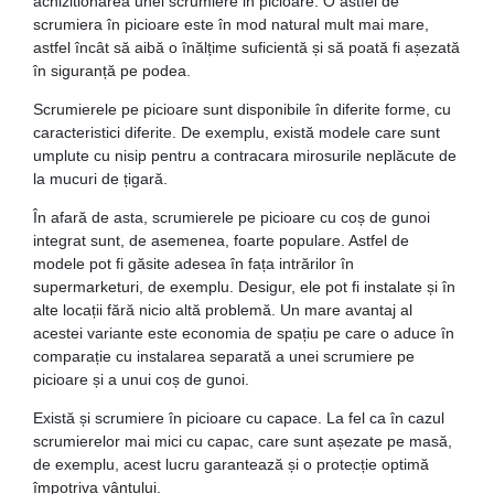
achizitionarea unei scrumiere in picioare. O astfel de
scrumiera în picioare este în mod natural mult mai mare,
astfel încât să aibă o înălțime suficientă și să poată fi așezată
în siguranță pe podea.
Scrumierele pe picioare sunt disponibile în diferite forme, cu
caracteristici diferite. De exemplu, există modele care sunt
umplute cu nisip pentru a contracara mirosurile neplăcute de
la mucuri de țigară.
În afară de asta, scrumierele pe picioare cu coș de gunoi
integrat sunt, de asemenea, foarte populare. Astfel de
modele pot fi găsite adesea în fața intrărilor în
supermarketuri, de exemplu. Desigur, ele pot fi instalate și în
alte locații fără nicio altă problemă. Un mare avantaj al
acestei variante este economia de spațiu pe care o aduce în
comparație cu instalarea separată a unei scrumiere pe
picioare și a unui coș de gunoi.
Există și scrumiere în picioare cu capace. La fel ca în cazul
scrumierelor mai mici cu capac, care sunt așezate pe masă,
de exemplu, acest lucru garantează și o protecție optimă
împotriva vântului.