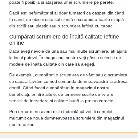
poate fi posibilă și atașarea unei scrumiere pe perete.
Dacă ești nefumător și ai doar fumători ca oaspeți din când
în când, de obicei este suficientă o scrumiera foarte simplă
din sticlă sau plastic sau o scrumiera ieftină cu capac.
Cumpărați scrumiere de înaltă calitate ieftine
online
Dacă aveți nevoie de una sau mai multe scrumiere, ați ajuns
la locul potrivit. În magazinul nostru veți găsi o selecție de
modele de înaltă calitate din care să alegeți.
De exemplu, cumpărați o scrumiera de vânt sau o scrumiera
cu capac. Livrăm comod comanda dumneavoastră la adresa
dorită. Când faceți cumpărături în magazinul nostru,
beneficiați, printre altele, de termene scurte de livrare,
servicii de încredere și calitate bună la prețuri corecte.
Prin urmare, nu avem nicio îndoială că veți fi complet
mulțumit de noua dumneavoastră scrumiera din magazinul
nostru online.