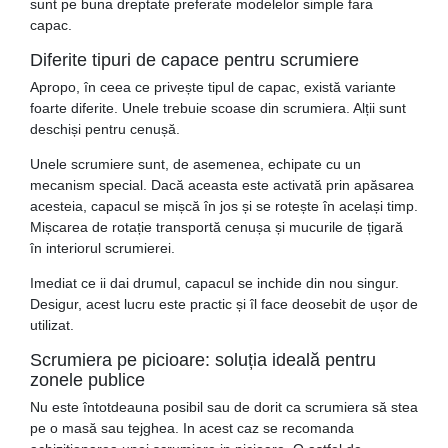
sunt pe buna dreptate preferate modelelor simple fara
capac.
Diferite tipuri de capace pentru scrumiere
Apropo, în ceea ce privește tipul de capac, există variante
foarte diferite. Unele trebuie scoase din scrumiera. Alții sunt
deschiși pentru cenușă.
Unele scrumiere sunt, de asemenea, echipate cu un
mecanism special. Dacă aceasta este activată prin apăsarea
acesteia, capacul se mișcă în jos și se rotește în același timp.
Mișcarea de rotație transportă cenușa și mucurile de țigară
în interiorul scrumierei.
Imediat ce ii dai drumul, capacul se inchide din nou singur.
Desigur, acest lucru este practic și îl face deosebit de ușor de
utilizat.
Scrumiera pe picioare: soluția ideală pentru
zonele publice
Nu este întotdeauna posibil sau de dorit ca scrumiera să stea
pe o masă sau tejghea. In acest caz se recomanda