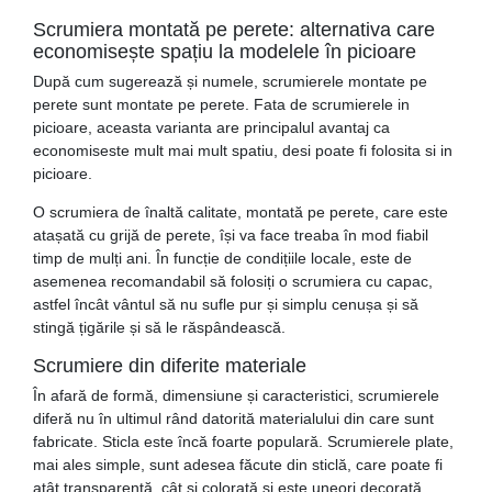
Scrumiera montată pe perete: alternativa care
economisește spațiu la modelele în picioare
După cum sugerează și numele, scrumierele montate pe
perete sunt montate pe perete. Fata de scrumierele in
picioare, aceasta varianta are principalul avantaj ca
economiseste mult mai mult spatiu, desi poate fi folosita si in
picioare.
O scrumiera de înaltă calitate, montată pe perete, care este
atașată cu grijă de perete, își va face treaba în mod fiabil
timp de mulți ani. În funcție de condițiile locale, este de
asemenea recomandabil să folosiți o scrumiera cu capac,
astfel încât vântul să nu sufle pur și simplu cenușa și să
stingă țigările și să le răspândească.
Scrumiere din diferite materiale
În afară de formă, dimensiune și caracteristici, scrumierele
diferă nu în ultimul rând datorită materialului din care sunt
fabricate. Sticla este încă foarte populară. Scrumierele plate,
mai ales simple, sunt adesea făcute din sticlă, care poate fi
atât transparentă, cât și colorată și este uneori decorată.