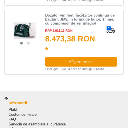
Dozator vin fiert, încălzitor continuu de
băuturi, 3kW, în formă de butoi, 1 linie,
cu compresor de aer integrat
RRP 9.915,13 RON
8.473,38 RON
*
Afișare articol
*
incl. ges. TVA.
la care se adauga.
Livrare
Informații
Plată
Costuri de livrare
FAQ
Serviciu de asamblare și curățenie