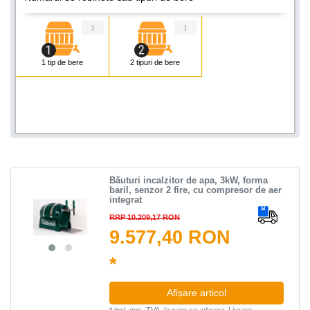
1
1
1 tip de bere
2 tipuri de bere
Băuturi incalzitor de apa, 3kW, forma
baril, senzor 2 fire, cu compresor de aer
integrat
RRP 10.209,17 RON
9.577,40 RON
*
Afișare articol
*
incl. ges. TVA.
la care se adauga.
Livrare