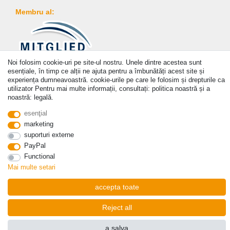
Membru al:
Noi folosim cookie-uri pe site-ul nostru. Unele dintre acestea sunt
Plată
esențiale, în timp ce alții ne ajuta pentru a îmbunătăți acest site și
experiența dumneavoastră. cookie-urile pe care le folosim și drepturile ca
utilizator Pentru mai multe informații, consultați: politica noastră și a
noastră: legală.
esenţial
marketing
© Copyright 2026 | Toate drepturile rezervate. - Prices incl. VAT. 19% VAT Basic prices see
suporturi externe
article detail | * Applies to deliveries to the UK!
PayPal
Functional
a lua legatura
Withdraw from contract here
Mai multe setari
accepta toate
Reject all
a salva