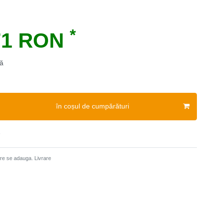
*
71 RON
ă
în coșul de cumpărături
e
care se adauga.
Livrare