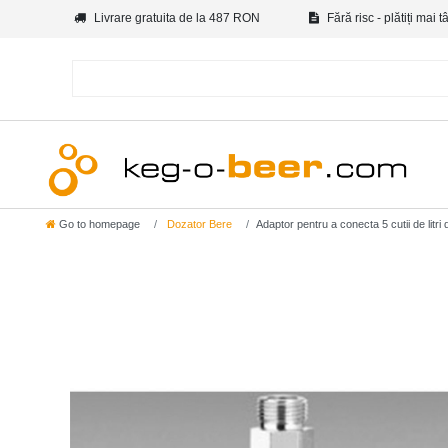
Livrare gratuita de la 487 RON
Fără risc - plătiți mai t
Go to homepage
Dozator Bere
Adaptor pentru a conecta 5 cutii de litr