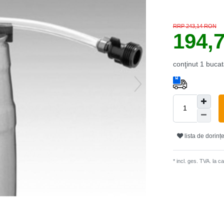
RRP 243,14 RON
194,
conţinut
1
bucat
lista de dorinț
* incl. ges. TVA. la 