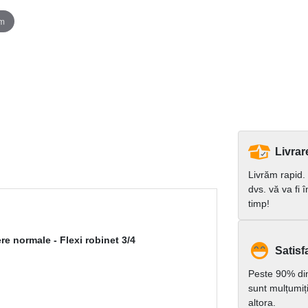
om
Livrar
Livrăm rapid.
dvs. vă va fi 
timp!
re normale - Flexi robinet 3/4
Satisfa
Peste 90% dint
sunt mulțumiț
altora.