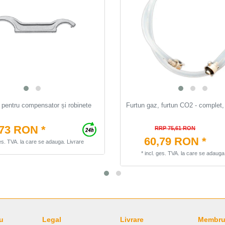
g pentru compensator și robinete
Furtun gaz, furtun CO2 - complet,
,73 RON *
RRP 75,61 RON
60,79 RON *
ges. TVA.
la care se adauga.
Livrare
*
incl. ges. TVA.
la care se adauga
u
Legal
Livrare
Membru 