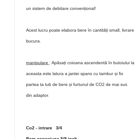
un sistem de debitare convențional!
Acest lucru poate elabora bere în cantități small, livrare
bucura.
manipulare
: Apăsați coioana ascendentă în butoiului la
aceasta este latura a jantei spans cu tambur și fix
partea ta tub de bere și furtunul de CO2 de mai sus
din adaptor.
Co2 - intrare 3/4
Bere conexiune 5/8 inch