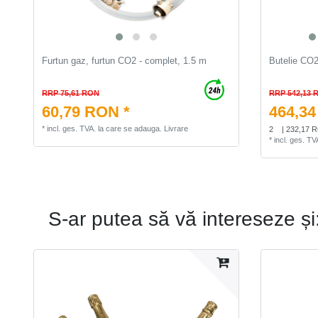
Furtun gaz, furtun CO2 - complet, 1.5 m
Butelie CO2
RRP 75,61 RON
RRP 542,13 
60,79 RON *
464,34
*
incl. ges. TVA.
la care se adauga.
Livrare
2
| 232,17 
*
incl. ges. TV
S-ar putea să vă intereseze și