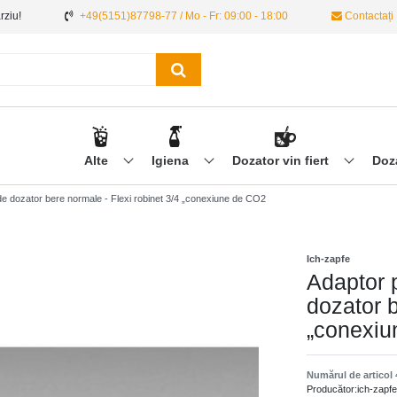
ârziu!
+49(5151)87798-77 / Mo - Fr: 09:00 - 18:00
Contactați
Alte
Igiena
Dozator vin fiert
Doz
i de dozator bere normale - Flexi robinet 3/4 „conexiune de CO2
Ich-zapfe
Adaptor p
dozator b
„conexiu
Numărul de articol
Producător:
ich-zapfe