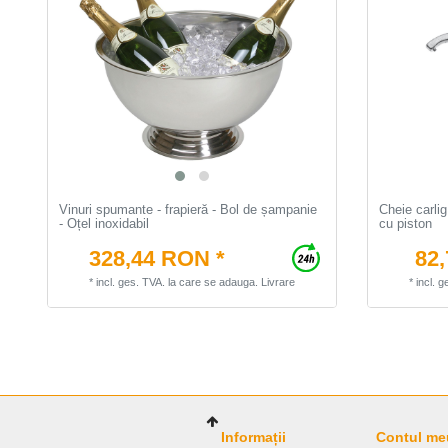
Vinuri spumante - frapieră - Bol de șampanie
Cheie carli
- Oțel inoxidabil
cu piston
328,44 RON *
82
*
incl. ges. TVA.
la care se adauga.
Livrare
*
incl. 
Informații
Contul me