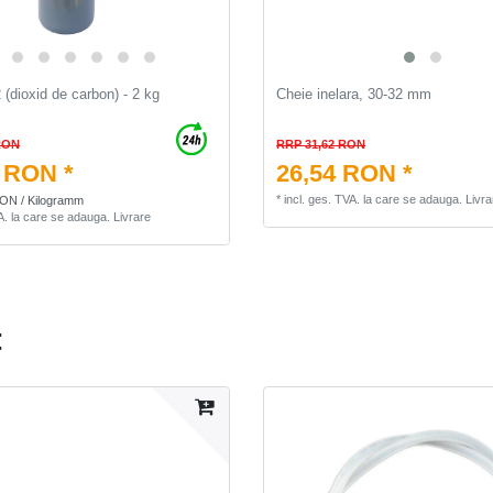
 (dioxid de carbon) - 2 kg
Cheie inelara, 30-32 mm
RON
RRP 31,62 RON
 RON *
26,54 RON *
*
incl. ges. TVA.
la care se adauga.
Livra
RON / Kilogramm
A.
la care se adauga.
Livrare
: