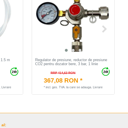
 1.5 m
Regulator de presiune, reductor de presiune
CO2 pentru dozator bere, 3 bar, 1 linie
RRP 414,63 RON
367,08 RON *
.
Livrare
*
incl. ges. TVA.
la care se adauga.
Livrare
al: