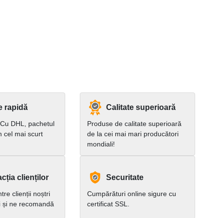
e rapidă
Calitate superioară
 Cu DHL, pachetul
Produse de calitate superioară
în cel mai scurt
de la cei mai mari producători
mondiali!
cția clienților
Securitate
re clienții noștri
Cumpărături online sigure cu
i și ne recomandă
certificat SSL.