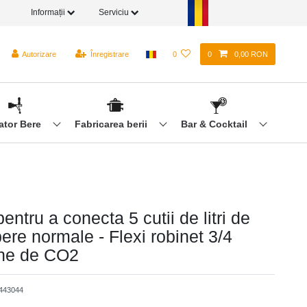
Informații
Serviciu
Autorizare
Înregistrare
0
0
0,00 RON
ator Bere
Fabricarea berii
Bar & Cocktail
entru a conecta 5 cutii de litri de
ere normale - Flexi robinet 3/4
ne de CO2
443044