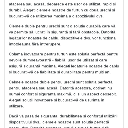
afacerea sau acasă, deoarece este ușor de utilizat, rapid și
durabil. Alegeți clemele noastre de furtun cu două urechi și
bucurați-vă de utilizarea maximă a dispozitivului dvs.
Clemele duble pentru urechi sunt o soluție durabilă care vă
va permite să lucrați în siguranță și fără obstacole. Datorită
legăturilor noastre de cablu, dispozitivele dvs. vor funcționa
întotdeauna fără întrerupere.
Colama inovatoare pentru furtun este soluția perfectă pentru
nevoile dumneavoastră - fiabilă, ușor de utilizat și care
asigură siguranță maximă. Alegeți legăturile noastre de cablu
și bucurați-vă de fiabilitate și durabilitate pentru mulți ani.
Celmele noastre duble pentru urechi sunt soluția perfectă
pentru afacerea sau acasă. Datorită acestora, obțineți nu
numai confort și siguranță maximă, ci și un aspect deosebit.
Alegeți soluții inovatoare și bucurați-vă de ușurința în
utilizare.
Dacă vă pasă de siguranța, durabilitatea și confortul utilizării
dispozitivului dvs., clemele noastre sunt soluția perfectă
pentru dvs. Datorită acestora, poți fi sigur că furtunul tău