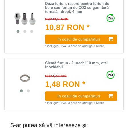
Duza furtun, racord pentru furtun de
bere sau furtun de CO2 cu garnitură
turnată - drept, 4 mm
RRP 13,15 RON
10,87 RON *
în coșul de cumpărături
*
incl. ges. TVA.
la care se adauga.
Livrare
Clemă furtun - 2 urechi 10 mm, otel
inoxidabil
RRP 1,73 RON
1,48 RON *
în coșul de cumpărături
*
incl. ges. TVA.
la care se adauga.
Livrare
S-ar putea să vă intereseze și: