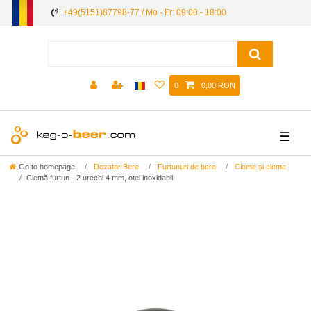
+49(5151)87798-77 / Mo - Fr: 09:00 - 18:00
0
0,00 RON
☰
Go to homepage
Dozator Bere
Furtunuri de bere
Cleme și cleme
Clemă furtun - 2 urechi 4 mm, otel inoxidabil