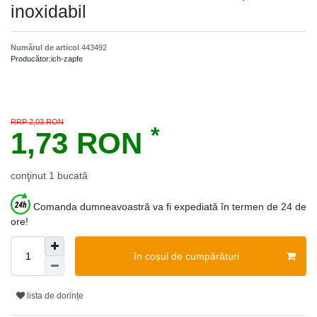
inoxidabil
Numărul de articol
443492
Producător:
ich-zapfe
RRP 2,03 RON
*
1,73 RON
conţinut
1
bucată
Comanda dumneavoastră va fi expediată în termen de 24 de
ore!
în coșul de cumpărături
lista de dorințe