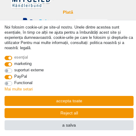
Plată
Noi folosim cookie-uri pe site-ul nostru. Unele dintre acestea sunt
esențiale, în timp ce alții ne ajuta pentru a îmbunătăți acest site și
experiența dumneavoastră. cookie-urile pe care le folosim și drepturile ca
utilizator Pentru mai multe informații, consultați: politica noastră și a
noastră: legală.
© Copyright 2026 | Toate drepturile rezervate. - Prices incl. VAT. 19% VAT Basic prices see
article detail | * Applies to deliveries to the UK!
esenţial
marketing
a lua legatura
Withdraw from contract here
suporturi externe
PayPal
Functional
Mai multe setari
accepta toate
Reject all
a salva