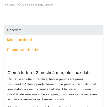
* incl. ges. TVA. la care se adauga.
Livrare
Descriere
Mai multe detalii
Recenzii ale clienților
Clemă furtun - 2 urechi 4 mm, otel inoxidabil
Căutați o soluție durabilă și fiabilă pentru atașarea
furtunurilor? Descoperiți cleme duble pentru urechi din oțel
inoxidabil de cea mai înaltă calitate. Ele oferă nu numai
durabilitate maximă și fără rugină, ci și ușurință de instalare
și utilizare versatilă în diverse industrii.