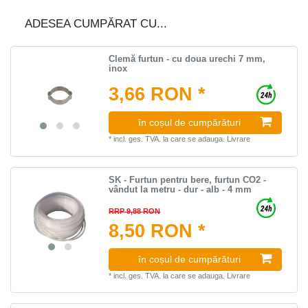
ADESEA CUMPĂRAT CU...
Clemă furtun - cu doua urechi 7 mm,
inox
3,66 RON *
în coșul de cumpărături
*
incl. ges. TVA.
la care se adauga.
Livrare
SK - Furtun pentru bere, furtun CO2 -
vândut la metru - dur - alb - 4 mm
RRP 9,88 RON
8,50 RON *
în coșul de cumpărături
*
incl. ges. TVA.
la care se adauga.
Livrare