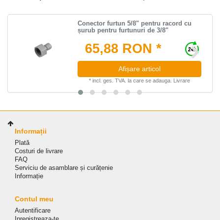
Conector furtun 5/8" pentru racord cu
șurub pentru furtunuri de 3/8"
65,88 RON *
Afișare articol
*
incl. ges. TVA.
la care se adauga.
Livrare
Informații
Plată
Costuri de livrare
FAQ
Serviciu de asamblare și curățenie
Informație
Contul meu
Autentificare
Inregistreaza-te