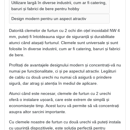
Utilizare largă în diverse industrii, cum ar fi catering,
baruri și fabrici de bere pentru hobby
Design modern pentru un aspect atractiv
Datorită clemelor de furtun cu 2 ochi din oțel inoxidabil NW 4
mm, puteți fi întotdeauna sigur de siguranță și durabilitate
atunci când atașați furtunul. Clemele sunt universale și sunt
folosite în diverse industrii, cum ar fi catering, baruri și fabrici
de bere.
Profitați de avantajele designului modern și concentrați-vă nu
numai pe funcționalitate, ci și pe aspectul atractiv. Legături
de cablu cu două urechi nu numai că asigură o prindere
sigură, dar atrag și atenția în mediul de aplicare.
Atunci când este necesar, clemele de furtun cu 2 urechi
oferă o instalare ușoară, care este extrem de simplă și
economisește timp. Acest lucru vă permite să vă concentrați
asupra altor sarcini importante.
Cu clemele noastre de furtun cu două urechi vă puteți instala
cu ușurință dispozitivele, este soluția perfectă pentru