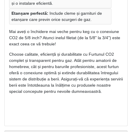
și o instalare eficientă.
Etanșare perfectă:
Include cleme și garnituri de
etanșare care previn orice scurgeri de gaz.
Mai aveți o închidere mai veche pentru keg cu o conexiune
CO2 de 5/8 inch? Atunci inelul filetat (de la 5/8" la 3/4") este
exact ceea ce vă trebuie!
Choose calitate, eficiență și durabilitate cu Furtunul CO2
complet și transparent pentru gaz. Atât pentru amatorii de
homebrew, cât și pentru barurile profesioniste, acest furtun
oferă o conexiune optimă și extinde durabilitatea întregului
sistem de distribuție a berii. Asigurați-vă că experiența servirii
berii este întotdeauna la înălțime cu produsele noastre
special concepute pentru nevoile dumneavoastră.