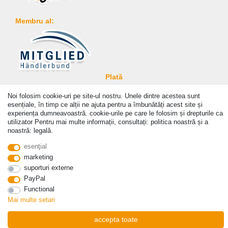
Membru al:
Plată
Noi folosim cookie-uri pe site-ul nostru. Unele dintre acestea sunt
esențiale, în timp ce alții ne ajuta pentru a îmbunătăți acest site și
experiența dumneavoastră. cookie-urile pe care le folosim și drepturile ca
utilizator Pentru mai multe informații, consultați: politica noastră și a
noastră: legală.
© Copyright 2026 | Toate drepturile rezervate. - Prices incl. VAT. 19% VAT Basic prices see
esenţial
article detail | * Applies to deliveries to the UK!
marketing
suporturi externe
a lua legatura
Withdraw from contract here
PayPal
Functional
Mai multe setari
accepta toate