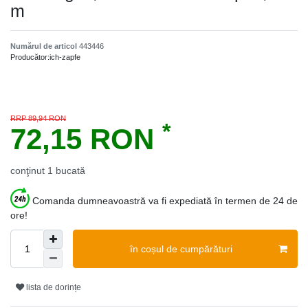
m
Numărul de articol
443446
Producător:
ich-zapfe
RRP 89,94 RON
*
72,15 RON
conţinut
1
bucată
Comanda dumneavoastră va fi expediată în termen de 24 de
ore!
în coșul de cumpărături
lista de dorințe