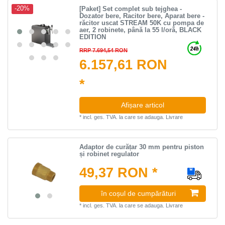
[Paket] Set complet sub tejghea -
-20%
Dozator bere, Racitor bere, Aparat bere -
răcitor uscat STREAM 50K cu pompa de
aer, 2 robinete, până la 55 l/oră, BLACK
EDITION
RRP 7.694,54 RON
6.157,61 RON
*
Afișare articol
*
incl. ges. TVA.
la care se adauga.
Livrare
Adaptor de curățar 30 mm pentru piston
și robinet regulator
49,37 RON *
în coșul de cumpărături
*
incl. ges. TVA.
la care se adauga.
Livrare