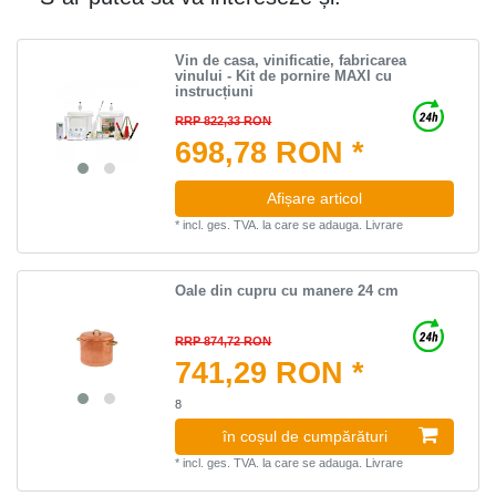
Vin de casa, vinificatie, fabricarea
vinului - Kit de pornire MAXI cu
instrucțiuni
RRP 822,33 RON
698,78 RON *
Afișare articol
*
incl. ges. TVA.
la care se adauga.
Livrare
Oale din cupru cu manere 24 cm
RRP 874,72 RON
741,29 RON *
8
în coșul de cumpărături
*
incl. ges. TVA.
la care se adauga.
Livrare