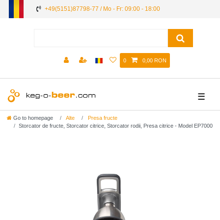
+49(5151)87798-77 / Mo - Fr: 09:00 - 18:00
0
0,00 RON
☰
Go to homepage
Alte
Presa fructe
Storcator de fructe, Storcator citrice, Storcator rodii, Presa citrice - Model EP7000