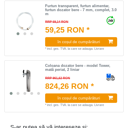
Furtun transparent, furtun alimentar,
furtun dozator bere - 7 mm, complet, 3.0
m
RRP 69,14 RON
59,25 RON *
în coșul de cumpărături
*
incl. ges. TVA.
la care se adauga.
Livrare
Coloana dozator bere - model Tower,
mată periat, 2 liniar
RRP 961,62 RON
824,26 RON *
în coșul de cumpărături
*
incl. ges. TVA.
la care se adauga.
Livrare
S-ar putea să vă intereseze și: