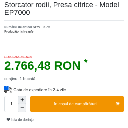
Storcator rodii, Presa citrice - Model
EP7000
Numărul de articol
NEW-10029
Producător:
ich-zapfe
RRP 3.254,74 RON
*
2.766,48 RON
conţinut
1
bucată
Gata de expediere în 2-4 zile.
în coșul de cumpărături
lista de dorințe