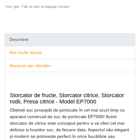
* incl. ges. TVA. la care se adauga.
Livrare
Descriere
Mai multe detalii
Recenzii ale clienților
Storcator de fructe, Storcator citrice, Storcator
rodii, Presa citrice - Model EP7000
Obțineți suc proaspăt de portocale în cel mai scurt timp cu
aparatul comercial de suc de portocale EP7000! Acest
storcator de citrice este conceput pentru a va oferi cel mai
delicios si hranitor suc, de fiecare data. Aspectul său elegant
și modern se potrivește perfect în orice bucătărie sau