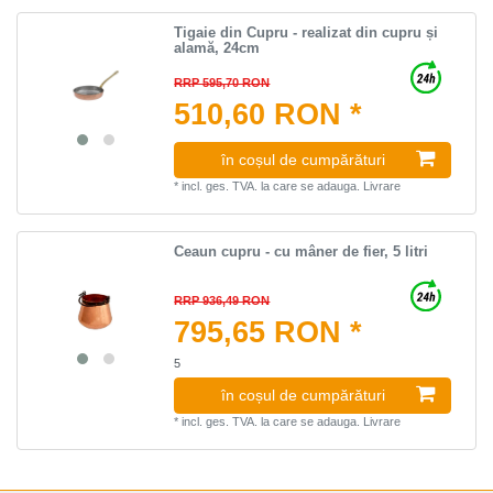
Tigaie din Cupru - realizat din cupru și
alamă, 24cm
RRP 595,70 RON
510,60 RON *
în coșul de cumpărături
*
incl. ges. TVA.
la care se adauga.
Livrare
Ceaun cupru - cu mâner de fier, 5 litri
RRP 936,49 RON
795,65 RON *
5
în coșul de cumpărături
*
incl. ges. TVA.
la care se adauga.
Livrare