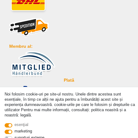
Membru al:
Plată
Noi folosim cookie-uri pe site-ul nostru. Unele dintre acestea sunt
esențiale, în timp ce alții ne ajuta pentru a îmbunătăți acest site și
experiența dumneavoastră. cookie-urile pe care le folosim și drepturile ca
utilizator Pentru mai multe informații, consultați: politica noastră și a
noastră: legală.
© Copyright 2026 | Toate drepturile rezervate. - Prices incl. VAT. 19% VAT Basic prices see
article detail | * Applies to deliveries to the UK!
esenţial
marketing
suporturi externe