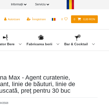
Informații
Serviciu
Autorizare
Înregistrare
0
0
0,00 RON
ator Bere
Fabricarea berii
Bar & Cocktail
a Max - Agent curatenie,
ant, linie de băuturi, linie de
uscată, preț pentru 30 buc
443568