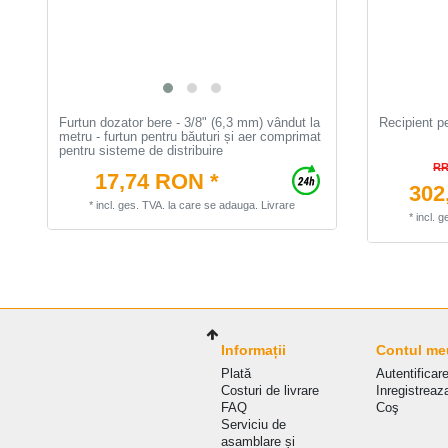
Furtun dozator bere - 3/8" (6,3 mm) vândut la
Recipient pe
metru - furtun pentru băuturi și aer comprimat
pentru sisteme de distribuire
RR
17,74 RON *
302
*
incl. ges. TVA.
la care se adauga.
Livrare
*
incl. 
Informații
Contul me
Plată
Autentificar
Costuri de livrare
Inregistreaz
FAQ
Coş
Serviciu de
asamblare și