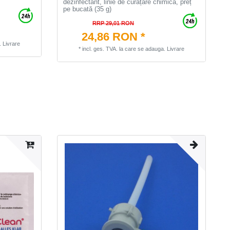
dezinfectant, linie de curățare chimică, preț
pe bucată (35 g)
RRP 29,01 RON
24,86 RON *
.
Livrare
*
incl. ges. TVA.
la care se adauga.
Livrare