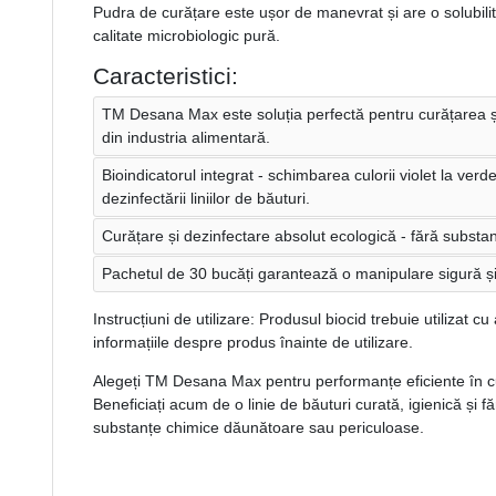
Pudra de curățare este ușor de manevrat și are o solubilit
calitate microbiologic pură.
Caracteristici:
TM Desana Max este soluția perfectă pentru curățarea și 
din industria alimentară.
Bioindicatorul integrat - schimbarea culorii violet la verde
dezinfectării liniilor de băuturi.
Curățare și dezinfectare absolut ecologică - fără subst
Pachetul de 30 bucăți garantează o manipulare sigură și
Instrucțiuni de utilizare: Produsul biocid trebuie utilizat cu 
informațiile despre produs înainte de utilizare.
Alegeți TM Desana Max pentru performanțe eficiente în cură
Beneficiați acum de o linie de băuturi curată, igienică și fără
substanțe chimice dăunătoare sau periculoase.