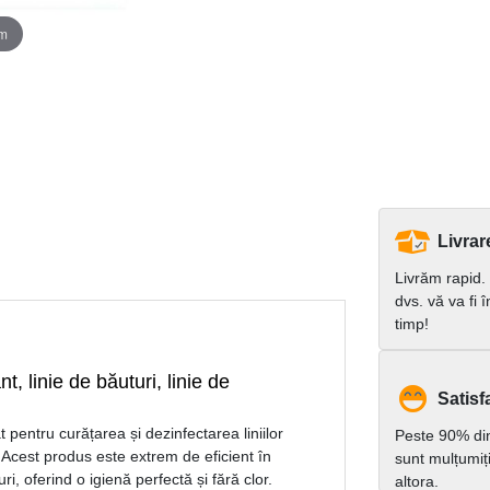
om
Livrar
Livrăm rapid.
dvs. vă va fi 
timp!
 linie de băuturi, linie de
Satisfa
entru curățarea și dezinfectarea liniilor
Peste 90% dint
. Acest produs este extrem de eficient în
sunt mulțumiț
uri, oferind o igienă perfectă și fără clor.
altora.