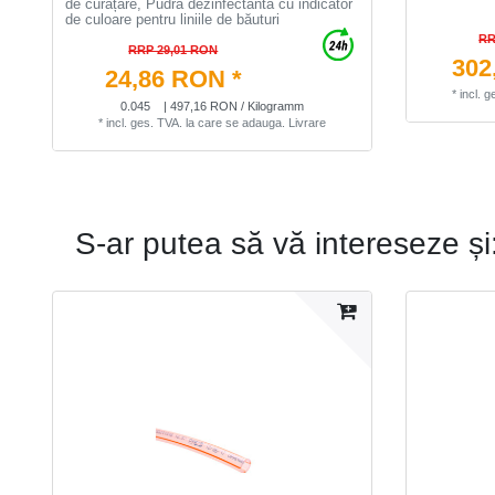
de curățare, Pudră dezinfectantă cu indicator
de culoare pentru liniile de băuturi
RR
RRP 29,01 RON
302
24,86 RON *
*
incl. 
0.045
| 497,16 RON / Kilogramm
*
incl. ges. TVA.
la care se adauga.
Livrare
S-ar putea să vă intereseze și