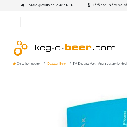
Livrare gratuita de la 487 RON
Fără risc - plătiți mai t
Go to homepage
Dozator Bere
TM Desana Max - Agent curatenie, dezinfe