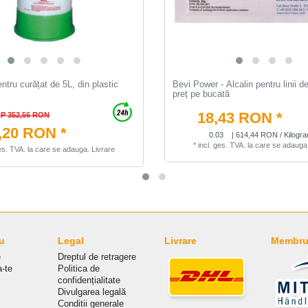
ntru curățat de 5L, din plastic
Bevi Power - Аlcalin pentru linii de
preț pe bucată
18,43 RON *
P 352,56 RON
,20 RON *
0.03
| 614,44 RON / Kilogr
*
incl. ges. TVA.
la care se adauga
ges. TVA.
la care se adauga.
Livrare
u
Legal
Livrare
Membru 
e
Dreptul de retragere
a-te
Politica de
сonfidențialitate
Divulgarea legală
Conditii generale