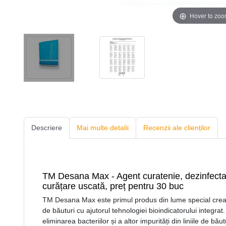
Hover to zo
Descriere
Mai multe detalii
Recenzii ale clienților
TM Desana Max - Agent curatenie, dezinfectant,
curățare uscată, preț pentru 30 buc
TM Desana Max este primul produs din lume special creat p
de băuturi cu ajutorul tehnologiei bioindicatorului integrat
eliminarea bacteriilor și a altor impurități din liniile de băut