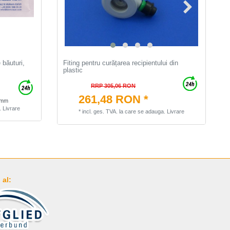
 băuturi,
Fiting pentru curățarea recipientului din
plastic
RRP 305,06 RON
261,48 RON *
amm
.
Livrare
*
incl. ges. TVA.
la care se adauga.
Livrare
al: