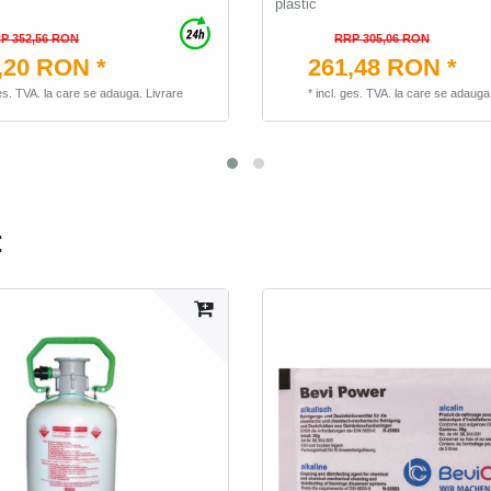
plastic
P 352,56 RON
RRP 305,06 RON
,20 RON *
261,48 RON *
ges. TVA.
la care se adauga.
Livrare
*
incl. ges. TVA.
la care se adauga
: