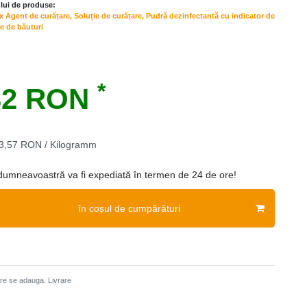
lui de produse:
Agent de curățare, Soluție de curățare, Pudră dezinfectantă cu indicator de
le de băuturi
*
32 RON
3,57 RON / Kilogramm
mneavoastră va fi expediată în termen de 24 de ore!
în coșul de cumpărături
e
care se adauga.
Livrare