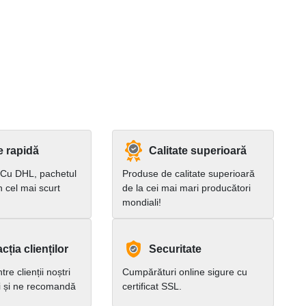
e rapidă
Calitate superioară
 Cu DHL, pachetul
Produse de calitate superioară
în cel mai scurt
de la cei mai mari producători
mondiali!
cția clienților
Securitate
re clienții noștri
Cumpărături online sigure cu
i și ne recomandă
certificat SSL.