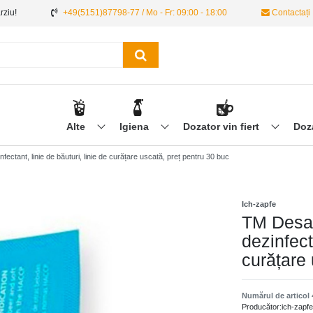
ârziu!
+49(5151)87798-77 / Mo - Fr: 09:00 - 18:00
Contactați
Alte
Igiena
Dozator vin fiert
Doz
ctant, linie de băuturi, linie de curățare uscată, preț pentru 30 buc
Ich-zapfe
TM Desan
dezinfect
curățare 
Numărul de articol
Producător:
ich-zapfe