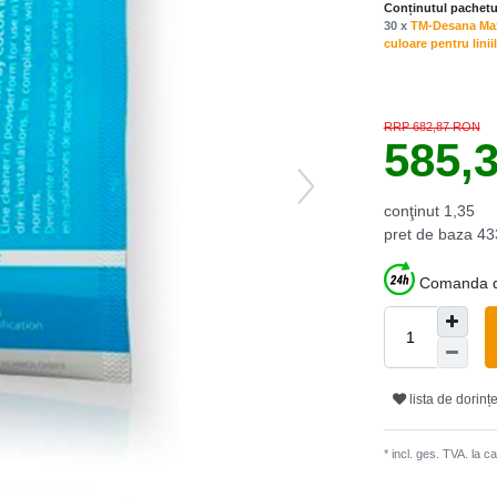
Conținutul pachetu
30 x
TM-Desana Max 
culoare pentru linii
RRP 682,87 RON
585,
conţinut
1,35
pret de baza
43
Comanda du
lista de dorinț
* incl. ges. TVA. la 