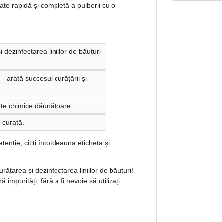
ate rapidă și completă a pulberii cu o
dezinfectarea liniilor de băuturi
 - arată succesul curățării și
anțe chimice dăunătoare.
 curată.
atenție, citiți întotdeauna eticheta și
țarea și dezinfectarea liniilor de băuturi!
 impurități, fără a fi nevoie să utilizați