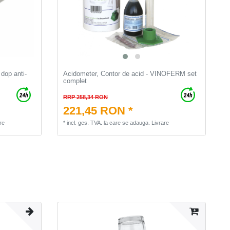
 dop anti-
Acidometer, Contor de acid - VINOFERM set
complet
RRP 258,34 RON
221,45 RON *
re
*
incl. ges. TVA.
la care se adauga.
Livrare