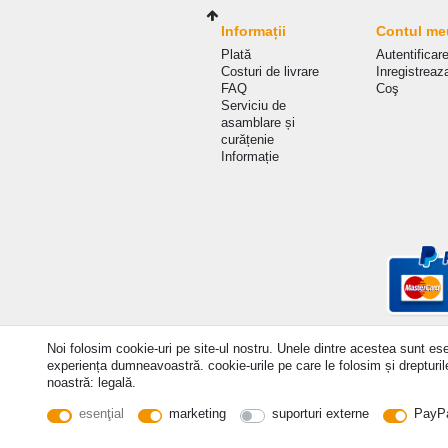
Informații
Contul me
Plată
Autentificar
Costuri de livrare
Inregistreaz
FAQ
Coş
Serviciu de
asamblare și
curățenie
Informație
Noi folosim cookie-uri pe site-ul nostru. Unele dintre acestea sunt esen
© Copyright 2026 | Toate drepturile rezervate. - Prices 
experiența dumneavoastră. cookie-urile pe care le folosim și drepturile 
noastră: legală.
esenţial
marketing
suporturi externe
PayP