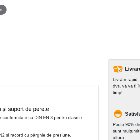
om
Livrar
Livrăm rapid.
dvs. vă va fi 
timp!
și suport de perete
Satisfa
n conformitate cu DIN EN 3 pentru clasele
Peste 90% dint
sunt mulțumiț
N2 și racord cu pârghie de presiune,
altora.