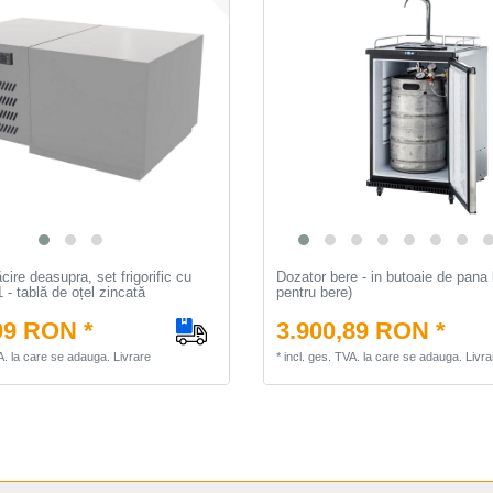
cire deasupra, set frigorific cu
Dozator bere - in butoaie de pana 
1 - tablă de oțel zincată
pentru bere)
09 RON *
3.900,89 RON *
A.
la care se adauga.
Livrare
*
incl. ges. TVA.
la care se adauga.
Livra