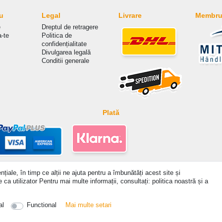
u
Legal
Livrare
Membru 
e
Dreptul de retragere
a-te
Politica de
сonfidențialitate
Divulgarea legală
Conditii generale
Plată
țiale, în timp ce alții ne ajuta pentru a îmbunătăți acest site și
incl. VAT. 19% VAT Basic prices see article detail | * Applies to deliveries to the UK!
ca utilizator Pentru mai multe informații, consultați: politica noastră și a
a lua legatura
Withdraw from contract here
al
Functional
Mai multe setari