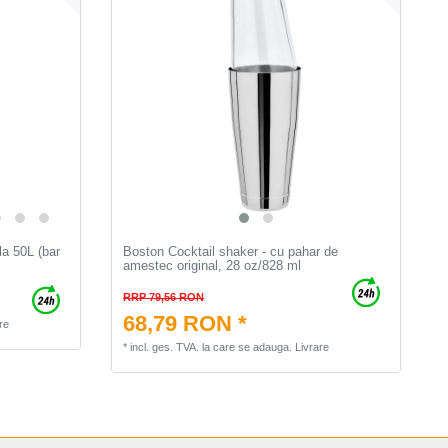
la 50L (bar
Boston Cocktail shaker - cu pahar de
amestec original, 28 oz/828 ml
RRP 79,56 RON
68,79 RON *
re
*
incl. ges. TVA.
la care se adauga.
Livrare