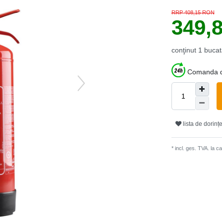
RRP 408,15 RON
349,
conţinut
1
bucat
Comanda du
lista de dorinț
* incl. ges. TVA. la 