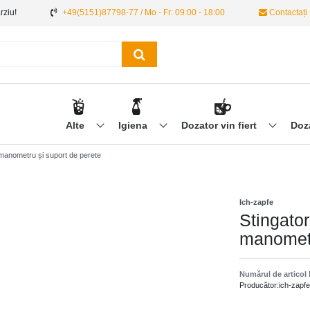
ârziu!
+49(5151)87798-77 / Mo - Fr: 09:00 - 18:00
Contactați
Alte
Igiena
Dozator vin fiert
Doz
 manometru și suport de perete
Ich-zapfe
Stingato
manometr
Numărul de articol
Producător:
ich-zapfe