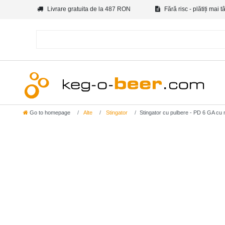
Livrare gratuita de la 487 RON
Fără risc - plătiți mai t
Go to homepage
Alte
Stingator
Stingator cu pulbere - PD 6 GA cu