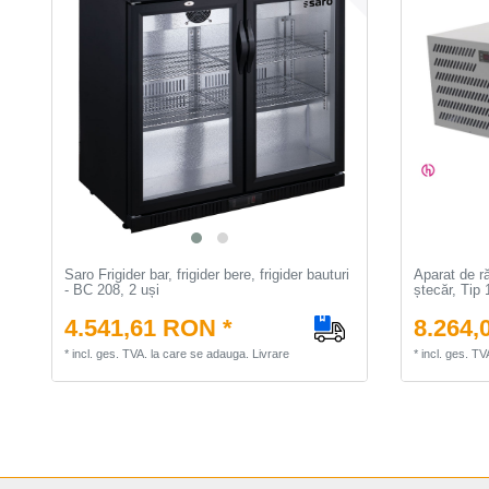
Saro Frigider bar, frigider bere, frigider bauturi
Aparat de ră
- BC 208, 2 uși
ștecăr, Tip 
4.541,61 RON *
8.264,
*
incl. ges. TVA.
la care se adauga.
Livrare
*
incl. ges. TV