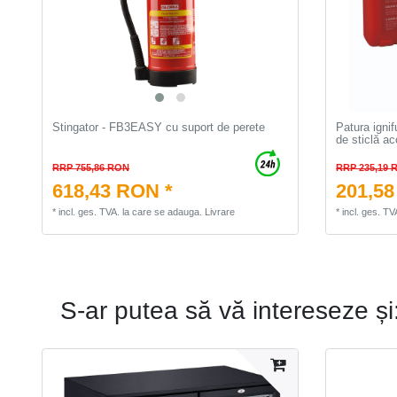
Stingator - FB3EASY cu suport de perete
Patura ignif
de sticlă ac
RRP 755,86 RON
RRP 235,19 
618,43 RON *
201,58
*
incl. ges. TVA.
la care se adauga.
Livrare
*
incl. ges. TV
S-ar putea să vă intereseze și