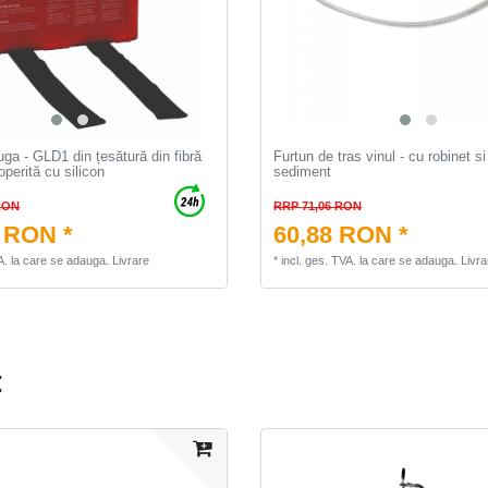
uga - GLD1 din țesătură din fibră
Furtun de tras vinul - cu robinet si
operită cu silicon
sediment
RON
RRP 71,06 RON
 RON *
60,88 RON *
A.
la care se adauga.
Livrare
*
incl. ges. TVA.
la care se adauga.
Livra
: