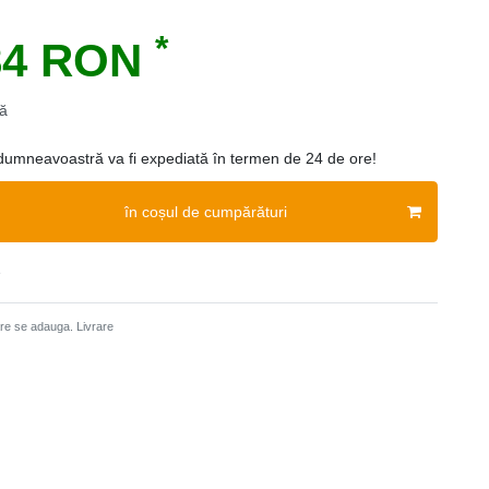
*
84 RON
ă
mneavoastră va fi expediată în termen de 24 de ore!
în coșul de cumpărături
e
care se adauga.
Livrare