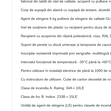
fabricat din tablă de oțel de calitate, acoperit cu pulbere 
Corp de supapă din alamă cu supapă de testare, dovedit ș
Agent de stingere 6 kg pulbere de stingere de calitate 
Inel de susținere din plastic cu recipient pentru duza de 
Recipient cu acoperire din rășină poliesterică, roșu, RA
Suport de perete cu două umerașe și tampoane de cauciu
Inscripție rezistentă imprimată prin serigrafie, multilingv
Intervalul funcțional de temperatură: -30°C până la +60°
Pentru utilizare în instalații electrice de până la 1000 de v
Cu instrucțiuni de utilizare. Cutie de carton deosebit de r
Clasa de incendiu A: Rating: 34A = 10LE
Clasa de foc B: Indice: 233B = 15LE
Unități de agent de stingere (LE) pentru clasele de incen