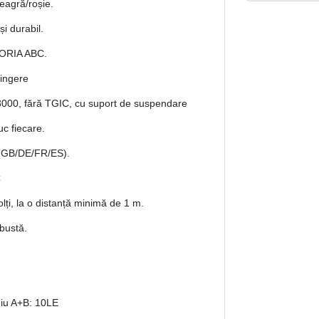
neagră/roșie.
i durabil.
GLORIA ABC.
stingere
L 3000, fără TGIC, cu suport de suspendare
c fiecare.
ă (GB/DE/FR/ES).
C
olți, la o distanță minimă de 1 m.
obustă.
diu A+B: 10LE