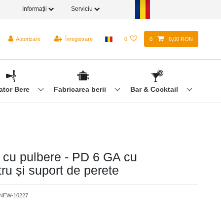
Informații
Serviciu
Autorizare
Înregistrare
0
0
0,00 RON
ator Bere
Fabricarea berii
Bar & Cocktail
r cu pulbere - PD 6 GA cu
u și suport de perete
NEW-10227