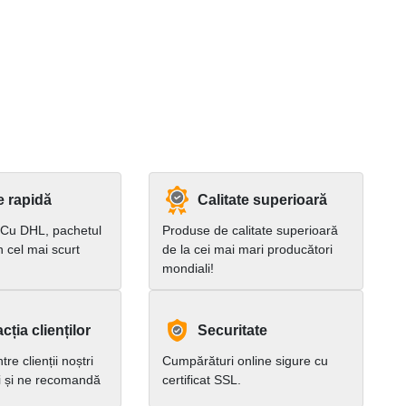
e rapidă
Calitate superioară
 Cu DHL, pachetul
Produse de calitate superioară
în cel mai scurt
de la cei mai mari producători
mondiali!
cția clienților
Securitate
re clienții noștri
Cumpărături online sigure cu
i și ne recomandă
certificat SSL.