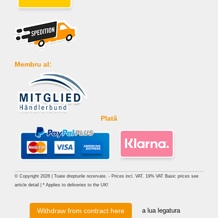
Membru al:
Plată
© Copyright 2026 | Toate drepturile rezervate. - Prices incl. VAT. 19% VAT Basic prices see
article detail | * Applies to deliveries to the UK!
a lua legatura
Withdraw from contract here