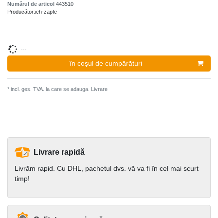
Numărul de articol
443510
Producător:
ich-zapfe
...
în coșul de cumpărături
* incl. ges. TVA. la care se adauga.
Livrare
Livrare rapidă
Livrăm rapid. Cu DHL, pachetul dvs. vă va fi în cel mai scurt
timp!