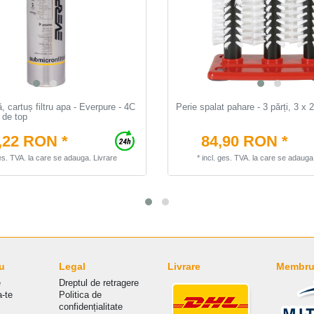
ă, cartuș filtru apa - Everpure - 4C
Perie spalat pahare - 3 părți, 3 x
 de top
,22 RON *
84,90 RON *
ges. TVA.
la care se adauga.
Livrare
*
incl. ges. TVA.
la care se adauga
u
Legal
Livrare
Membru 
e
Dreptul de retragere
a-te
Politica de
сonfidențialitate