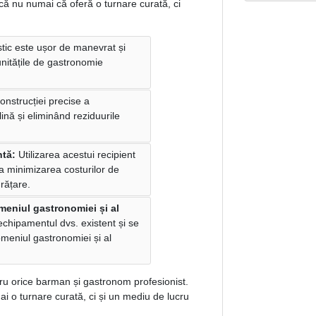
ică nu numai că oferă o turnare curată, ci
stic este ușor de manevrat și
unitățile de gastronomie
onstrucției precise a
lină și eliminând reziduurile
ntă:
Utilizarea acestui recipient
la minimizarea costurilor de
urățare.
meniul gastronomiei și al
echipamentul dvs. existent și se
meniul gastronomiei și al
tru orice barman și gastronom profesionist.
ai o turnare curată, ci și un mediu de lucru