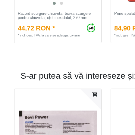
Racord scurgere chiuveta, teava scurgere
Perie spalat
pentru chiuveta, oțel inoxidabil, 270 mm
44,72 RON *
84,90 
*
incl. ges. TVA.
la care se adauga.
Livrare
*
incl. ges. TV
S-ar putea să vă intereseze și