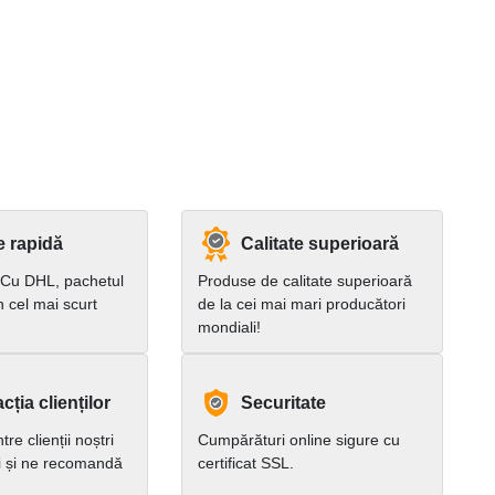
e rapidă
Calitate superioară
 Cu DHL, pachetul
Produse de calitate superioară
în cel mai scurt
de la cei mai mari producători
mondiali!
cția clienților
Securitate
re clienții noștri
Cumpărături online sigure cu
i și ne recomandă
certificat SSL.