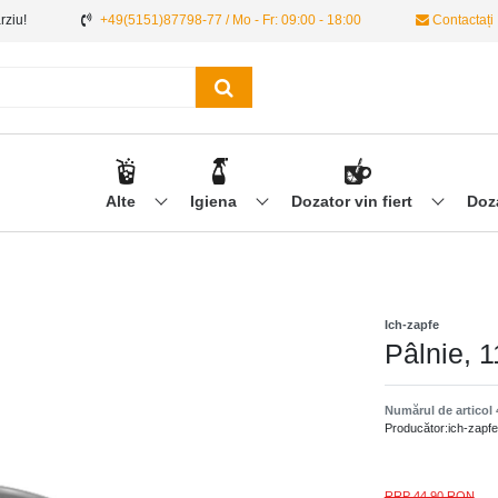
ârziu!
+49(5151)87798-77 / Mo - Fr: 09:00 - 18:00
Contactați
Alte
Igiena
Dozator vin fiert
Doz
Ich-zapfe
Pâlnie, 
Numărul de articol
Producător:
ich-zapfe
RRP 44,90 RON