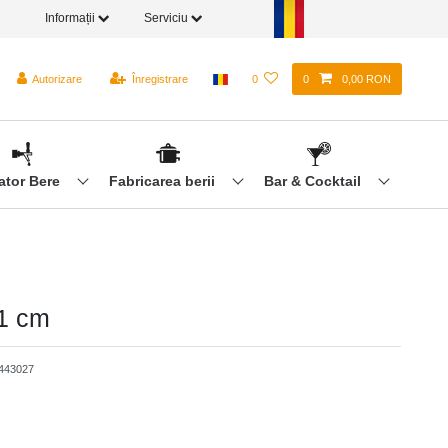
Informații
Serviciu
Autorizare
Înregistrare
0
0
0,00 RON
ator Bere
Fabricarea berii
Bar & Cocktail
11 cm
443027