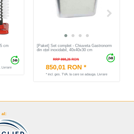
 25 cm
[Paket] Set complet - Chiuveta Gastronorm
din oțel inoxidabil, 40x40x30 cm
RRP 998,26 RON
850,01 RON *
.
Livrare
*
incl. ges. TVA.
la care se adauga.
Livrare
al: