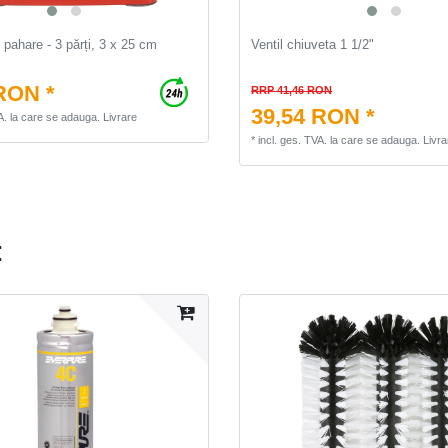
 pahare - 3 părți, 3 x 25 cm
Ventil chiuveta 1 1/2"
RON *
RRP 41,46 RON
39,54 RON *
A.
la care se adauga.
Livrare
*
incl. ges. TVA.
la care se adauga.
Livra
: