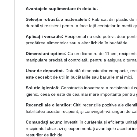
Avantajele suplimentare în detaliu:
Selecție robustă a materialelor:
Fabricat din plastic de î
durabil și rezistent pentru a face față cerințelor în medii
Aplicații versatile:
Recipientul nu este potrivit doar pentru
pregătirea alimentelor sau a altor lichide în bucătărie.
Dimensiuni optime:
Cu un diametru de 11 cm, recipientu
manipulare precisă și controlată, pentru a asigura o turna
Ușor de depozitat:
Datorită dimensiunilor compacte, reci
este deosebit de util în bucătăriile sau barurile mai mici.
Soluție igienică:
Construcția inovatoare a recipientului 
igienic, ceea ce este de cea mai mare importanță pentru 
Recenzii ale clienților:
Citiți recenziile pozitive ale clienț
fiabilitatea acestui recipient, și convingeți-vă singuri de c
Comandați acum:
Investiți în curățenia și eficiența unit
recipientul chiar azi și experimentați avantajele acestui i
resturilor de lichide.