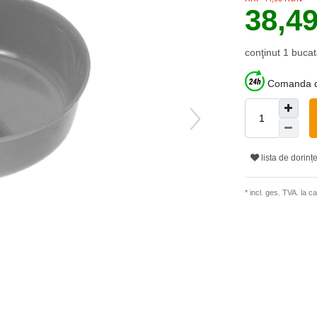
38,4
conţinut
1
bucat
Comanda du
lista de dorinț
* incl. ges. TVA. la 