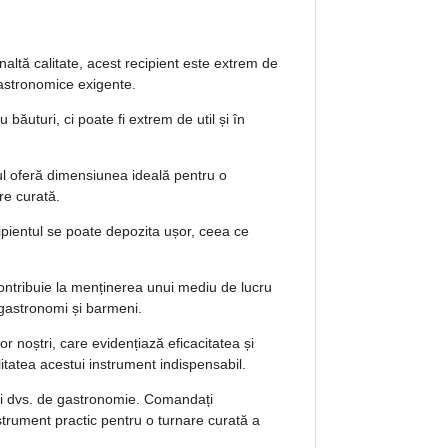
naltă calitate, acest recipient este extrem de
 gastronomice exigente.
 băuturi, ci poate fi extrem de util și în
l oferă dimensiunea ideală pentru o
re curată.
pientul se poate depozita ușor, ceea ce
contribuie la menținerea unui mediu de lucru
gastronomi și barmeni.
ilor noștri, care evidențiază eficacitatea și
alitatea acestui instrument indispensabil.
ății dvs. de gastronomie. Comandați
nstrument practic pentru o turnare curată a