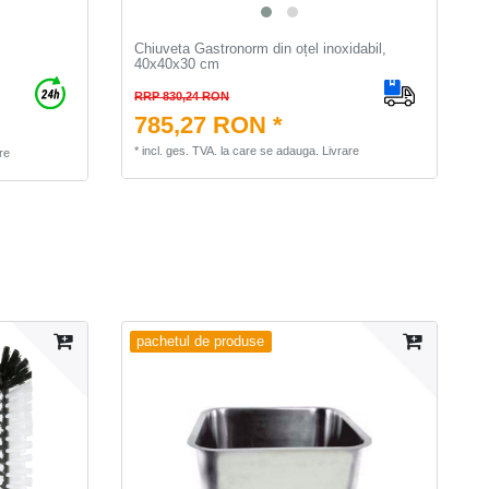
Chiuveta Gastronorm din oțel inoxidabil,
40x40x30 cm
RRP 830,24 RON
785,27 RON *
*
incl. ges. TVA.
la care se adauga.
Livrare
re
pachetul de produse