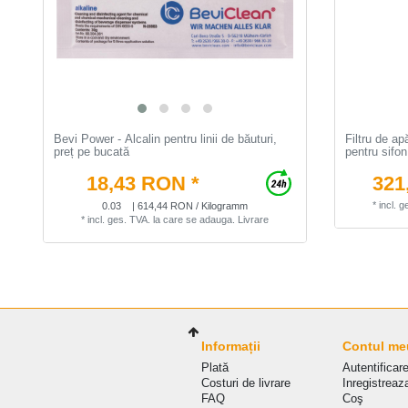
Bevi Power - Аlcalin pentru linii de băuturi,
Filtru de ap
preț pe bucată
pentru sifon
18,43 RON *
321
*
incl. 
0.03
| 614,44 RON / Kilogramm
*
incl. ges. TVA.
la care se adauga.
Livrare
Informații
Contul me
Plată
Autentificar
Costuri de livrare
Inregistreaz
FAQ
Coş