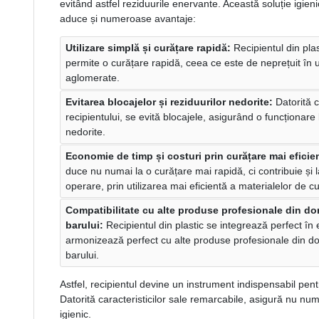
evitând astfel reziduurile enervante. Această soluție igien
aduce și numeroase avantaje:
Utilizare simplă și curățare rapidă:
Recipientul din pla
permite o curățare rapidă, ceea ce este de neprețuit în 
aglomerate.
Evitarea blocajelor și reziduurilor nedorite:
Datorită c
recipientului, se evită blocajele, asigurând o funcționare 
nedorite.
Economie de timp și costuri prin curățare mai eficie
duce nu numai la o curățare mai rapidă, ci contribuie și 
operare, prin utilizarea mai eficientă a materialelor de c
Compatibilitate cu alte produse profesionale din do
barului:
Recipientul din plastic se integrează perfect în 
armonizează perfect cu alte produse profesionale din do
barului.
Astfel, recipientul devine un instrument indispensabil pen
Datorită caracteristicilor sale remarcabile, asigură nu num
igienic.