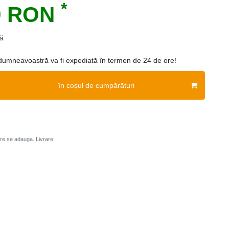
*
9 RON
ă
mneavoastră va fi expediată în termen de 24 de ore!
în coșul de cumpărături
e
care se adauga.
Livrare