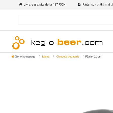
Livrare gratuita de la 487 RON
Fără risc - plătiți mai t
Go to homepage
Igiena
Chiuveta bucatarie
Pâlnie, 11 cm