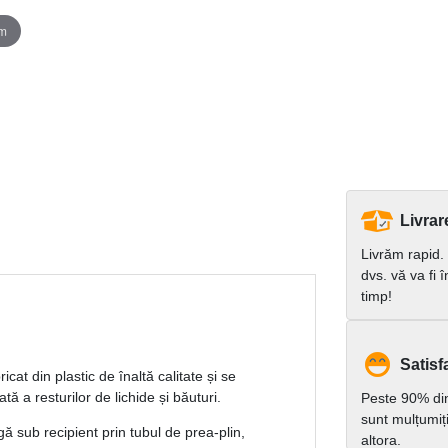
om
Livrar
Livrăm rapid.
dvs. vă va fi 
timp!
Satisfa
cat din plastic de înaltă calitate și se
ă a resturilor de lichide și băuturi.
Peste 90% dint
sunt mulțumiț
ă sub recipient prin tubul de prea-plin,
altora.